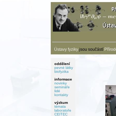
Ústavy fyziky
jsou součástí
Přírod
oddělení
pevné látky
biofyzika
informace
novinky
semináře
lidé
kontakty
výzkum
témata
laboratoře
CEITEC