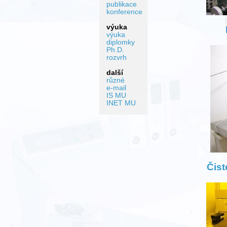
publikace
konference
výuka
výuka
diplomky
Ph.D.
rozvrh
další
různé
e-mail
IS MU
INET MU
Čist