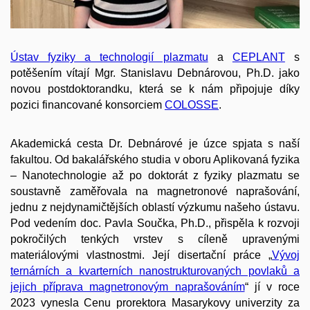
Ústav fyziky a technologií plazmatu
a
CEPLANT
s
potěšením vítají Mgr. Stanislavu Debnárovou, Ph.D. jako
novou postdoktorandku, která se k nám připojuje díky
pozici financované konsorciem
COLOSSE
.
Akademická cesta Dr. Debnárové je úzce spjata s naší
fakultou. Od bakalářského studia v oboru Aplikovaná fyzika
– Nanotechnologie až po doktorát z fyziky plazmatu se
soustavně zaměřovala na magnetronové naprašování,
jednu z nejdynamičtějších oblastí výzkumu našeho ústavu.
Pod vedením doc. Pavla Součka, Ph.D., přispěla k rozvoji
pokročilých tenkých vrstev s cíleně upravenými
materiálovými vlastnostmi. Její disertační práce „
Vývoj
ternárních a kvarterních nanostrukturovaných povlaků a
jejich příprava magnetronovým naprašováním
“ jí v roce
2023 vynesla Cenu prorektora Masarykovy univerzity za