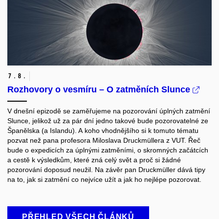
7.
8.
Rozhovory o vesmíru – O zatměních Slunce
V dnešní epizodě se zaměřujeme na pozorování úplných zatmění
Slunce, jelikož už za pár dní jedno takové bude pozorovatelné ze
Španělska (a Islandu). A koho vhodnějšího si k tomuto tématu
pozvat než pana profesora Miloslava Druckmüllera z VUT.
Řeč
bude o expedicích za úplnými zatměními, o skromných začátcích
a cestě k výsledkům, které zná celý svět a proč si žádné
pozorování doposud neužil. Na závěr pan Druckmüller dává tipy
na to, jak si zatmění co nejvíce užít a jak ho nejlépe pozorovat.
PŘEHLED VŠECH ČLÁNKŮ