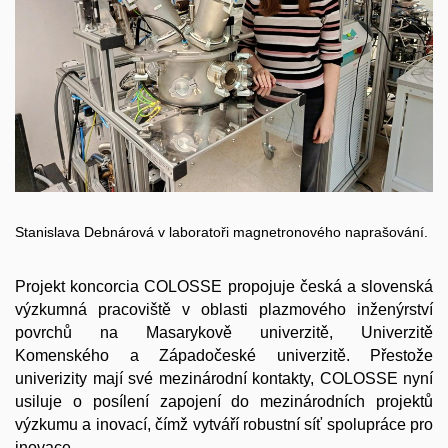
Stanislava Debnárová v laboratoři magnetronového naprašování.
Projekt koncorcia COLOSSE propojuje česká a slovenská
výzkumná pracoviště v oblasti plazmového inženýrství
povrchů na Masarykově univerzitě, Univerzitě
Komenského a Západočeské univerzitě. Přestože
univerizity mají své mezinárodní kontakty, COLOSSE nyní
usiluje o posílení zapojení do mezinárodních projektů
výzkumu a inovací, čímž vytváří robustní síť spolupráce pro
inovace.