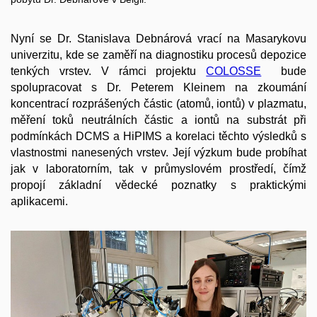
Nyní se Dr. Stanislava Debnárová vrací na Masarykovu
univerzitu, kde se zaměří na diagnostiku procesů depozice
tenkých vrstev. V rámci projektu
COLOSSE
bude
spolupracovat s Dr. Peterem Kleinem na zkoumání
koncentrací rozprášených částic (atomů, iontů) v plazmatu,
měření toků neutrálních částic a iontů na substrát při
podmínkách DCMS a HiPIMS a korelaci těchto výsledků s
vlastnostmi nanesených vrstev. Její výzkum bude probíhat
jak v laboratorním, tak v průmyslovém prostředí, čímž
propojí základní vědecké poznatky s praktickými
aplikacemi.