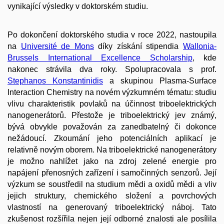
vynikající výsledky v doktorském studiu.
Po dokončení doktorského studia v roce 2022, nastoupila
na
Université de Mons
díky získání stipendia
Wallonia-
Brussels International Excellence Scholarship
, kde
nakonec strávila dva roky. Spolupracovala s prof.
Stephanos Konstantinidis
a skupinou Plasma-Surface
Interaction Chemistry na novém výzkumném tématu: studiu
vlivu charakteristik povlaků na účinnost triboelektrických
nanogenerátorů. Přestože je triboelektrický jev známý,
bývá obvykle považován za zanedbatelný či dokonce
nežádoucí. Zkoumání jeho potenciálních aplikací je
relativně novým oborem. Na triboelektrické nanogenerátory
je možno nahlížet jako na zdroj zelené energie pro
napájení přenosných zařízení i samočinných senzorů. Její
výzkum se soustředil na studium mědi a oxidů mědi a vliv
jejich struktury, chemického složení a povrchových
vlastností na generovaný triboelektrický náboj. Tato
zkušenost rozšířila nejen její odborné znalosti ale posílila