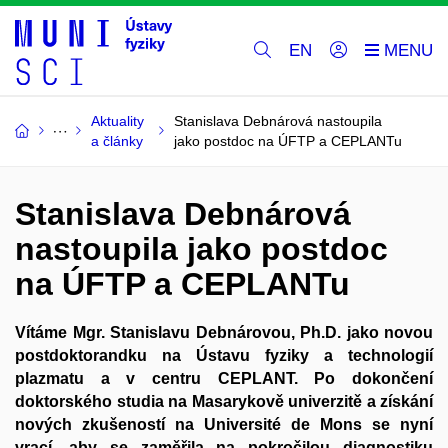
EN
Aktuality
Stanislava Debnárová nastoupila
a články
jako postdoc na ÚFTP a CEPLANTu
Stanislava Debnárová
nastoupila jako postdoc
na ÚFTP a CEPLANTu
Vítáme Mgr. Stanislavu Debnárovou, Ph.D. jako novou
postdoktorandku na Ústavu fyziky a technologií
plazmatu a v centru CEPLANT. Po dokončení
doktorského studia na Masarykově univerzitě a získání
nových zkušeností na Université de Mons se nyní
vrací, aby se zaměřila na pokročilou diagnostiku