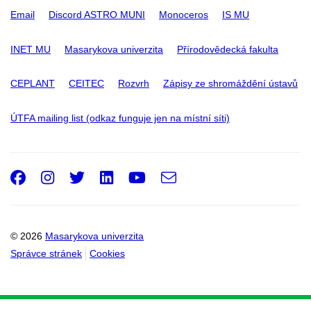
Email
Discord ASTRO MUNI
Monoceros
IS MU
INET MU
Masarykova univerzita
Přírodovědecká fakulta
CEPLANT
CEITEC
Rozvrh
Zápisy ze shromáždění ústavů
ÚTFA mailing list (odkaz funguje jen na místní síti)
Facebook
Instagram
Twitter
LinkedIn
Youtube
e-
Email
mail
© 2026
Masarykova univerzita
Správce stránek
Cookies