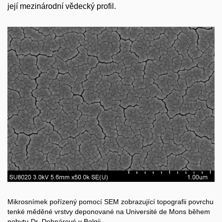
její mezinárodní vědecký profil.
Mikrosnímek pořízený pomocí SEM zobrazující topografii povrchu
tenké měděné vrstvy deponované na Université de Mons během
pobytu Dr. Debnárové v Belgii.