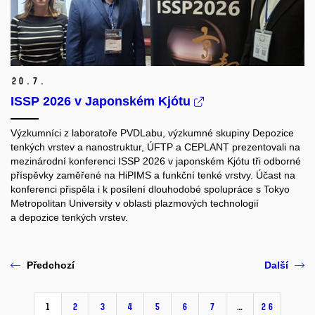
20.
7.
ISSP 2026 v Japonském Kjótu
Výzkumníci z laboratoře PVDLabu, výzkumné skupiny Depozice
tenkých vrstev a nanostruktur, ÚFTP a CEPLANT prezentovali na
mezinárodní konferenci ISSP 2026 v japonském Kjótu tři odborné
příspěvky zaměřené na HiPIMS a funkční tenké vrstvy. Účast na
konferenci přispěla i k posílení dlouhodobé spolupráce s Tokyo
Metropolitan University v oblasti plazmových technologií
a depozice tenkých vrstev.
Předchozí
Další
1
2
3
4
5
6
7
…
26