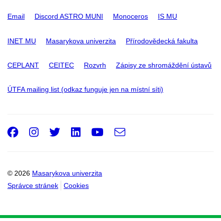
Email
Discord ASTRO MUNI
Monoceros
IS MU
INET MU
Masarykova univerzita
Přírodovědecká fakulta
CEPLANT
CEITEC
Rozvrh
Zápisy ze shromáždění ústavů
ÚTFA mailing list (odkaz funguje jen na místní síti)
Facebook
Instagram
Twitter
LinkedIn
Youtube
e-
Email
mail
© 2026
Masarykova univerzita
Správce stránek
Cookies