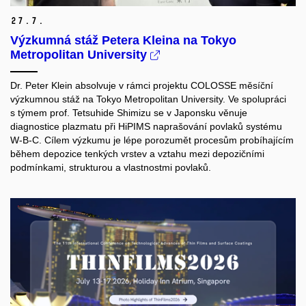
27.
7.
Výzkumná stáž Petera Kleina na Tokyo
Metropolitan University
Dr. Peter Klein absolvuje v rámci projektu COLOSSE měsíční
výzkumnou stáž na Tokyo Metropolitan University. Ve spolupráci
s týmem prof. Tetsuhide Shimizu se v Japonsku věnuje
diagnostice plazmatu při HiPIMS naprašování povlaků systému
W-B-C. Cílem výzkumu je lépe porozumět procesům probíhajícím
během depozice tenkých vrstev a vztahu mezi depozičními
podmínkami, strukturou a vlastnostmi povlaků.