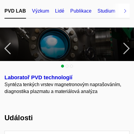
PVD LAB
Výzkum
Lidé
Publikace
Studium
Vybav
Předchozí
N
Laboratoř PVD technologií
Syntéza tenkých vrstev magnetronovým naprašováním,
diagnostika plazmatu a materiálová analýza
Události