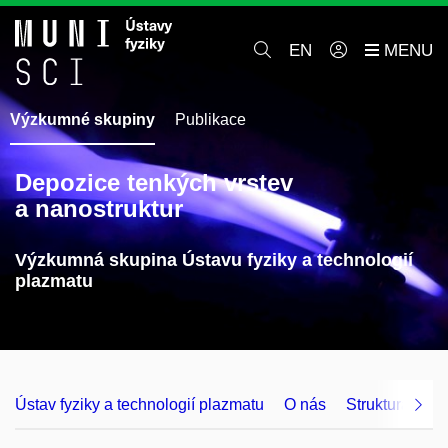
EN
Výzkumné skupiny
Publikace
Depozice tenkých vrstev
a nanostruktur
Výzkumná skupina Ústavu fyziky a technologií
plazmatu
Ústav fyziky a technologií plazmatu
O nás
Struktura a ko