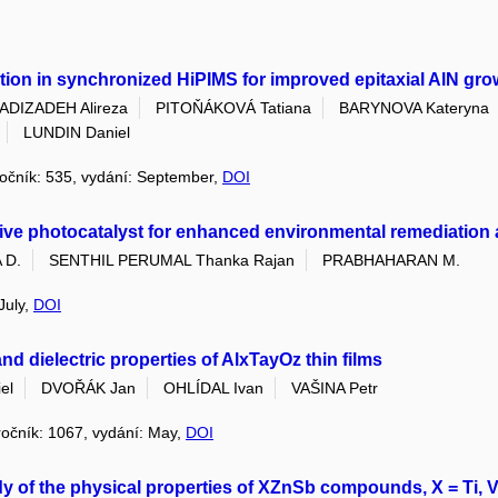
action in synchronized HiPIMS for improved epitaxial AlN gro
ADIZADEH Alireza
PITOŇÁKOVÁ Tatiana
BARYNOVA Kateryna
LUNDIN Daniel
 ročník: 535, vydání: September,
DOI
ive photocatalyst for enhanced environmental remediation a
 D.
SENTHIL PERUMAL Thanka Rajan
PRABHAHARAN M.
July,
DOI
and dielectric properties of AlxTayOz thin films
el
DVOŘÁK Jan
OHLÍDAL Ivan
VAŠINA Petr
 ročník: 1067, vydání: May,
DOI
y of the physical properties of XZnSb compounds, X = Ti, V