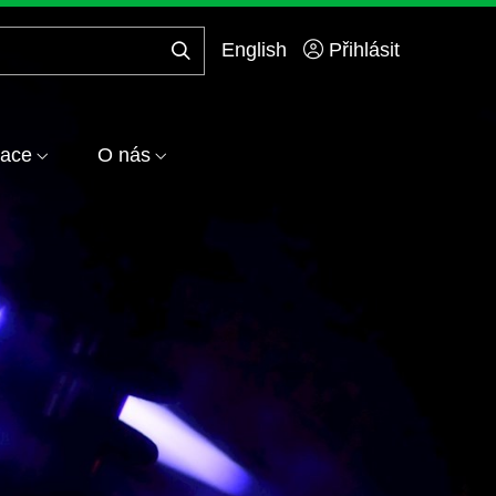
English
Přihlásit
Hledej
...
zace
O nás