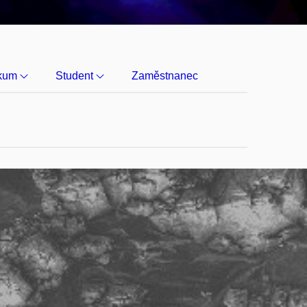
zkum
Student
Zaměstnanec