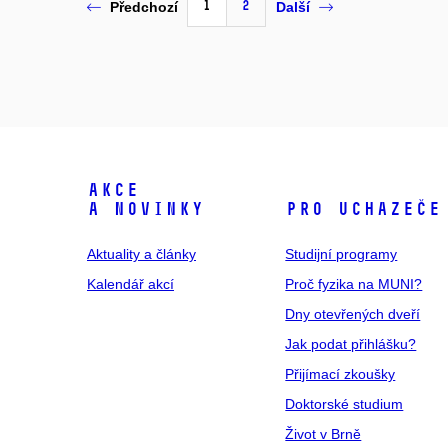
1
2
Předchozí
Další
Akce
a novinky
Pro uchazeče
Aktuality a články
Studijní programy
Kalendář akcí
Proč fyzika na MUNI?
Dny otevřených dveří
Jak podat přihlášku?
Přijímací zkoušky
Doktorské studium
Život v Brně