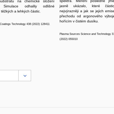
spektra. Měření posledně jm
ubstrátu na chemické složení
jasně ukázalo, které části
. Simulace odhalily odlišné
nejvýrazněji a jak se jejich emis
e těžkých a lehkých částic.
přechodu od argonového výboje
hořícím v čistém dusíku.
Coatings Technology 438 (2022) 128411
Plasma Sources Science and Technology 3
(2022) 055010