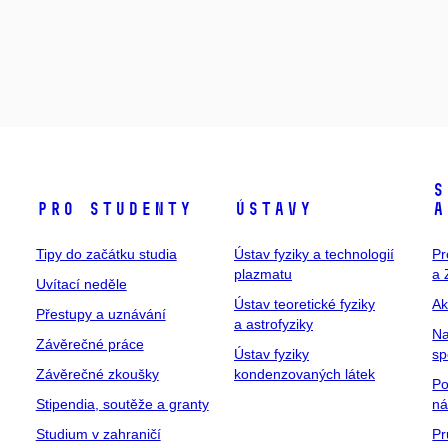
S
Pro studenty
Ústavy
a
Tipy do začátku studia
Ústav fyziky a technologií
Pr
plazmatu
a 
Uvítací neděle
Ústav teoretické fyziky
Ak
Přestupy a uznávání
a astrofyziky
Na
Závěrečné práce
Ústav fyziky
sp
Závěrečné zkoušky
kondenzovaných látek
Po
Stipendia, soutěže a granty
ná
Studium v zahraničí
Pr