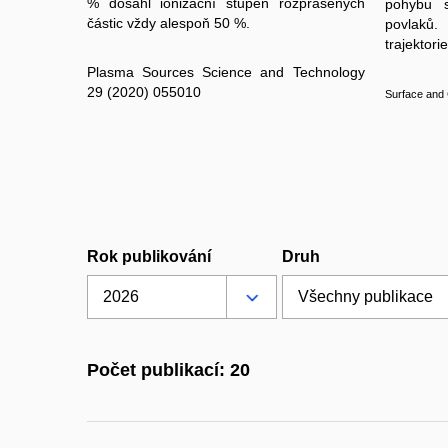
% dosáhl ionizační stupeň rozprášených
pohybu s
částic vždy alespoň 50 %.
povlaků
trajektori
Plasma Sources Science and Technology
29 (2020) 055010
Surface and 
Rok publikování
Druh
Počet publikací: 20