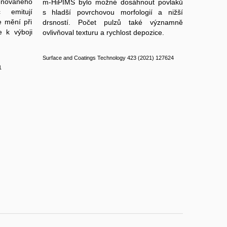
enovaného
m-HiPIMS bylo možné dosáhnout povlaků
c emitují
s hladší povrchovou morfologií a nižší
e mění při
drsností. Počet pulzů také významně
 k výboji
ovlivňoval texturu a rychlost depozice.
Surface and Coatings Technology 423 (2021) 127624
1