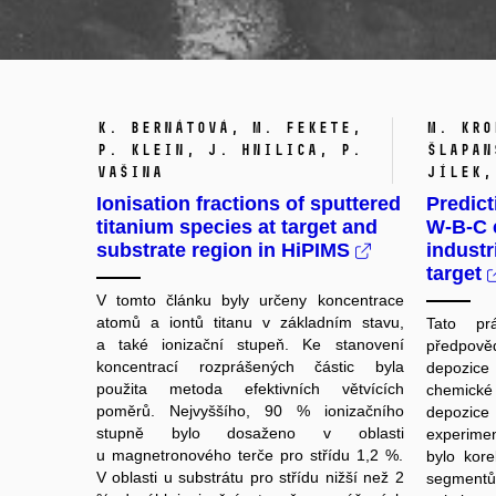
K. Bernátová, M. Fekete,
M. Kro
P. Klein, J. Hnilica, P.
Šlapan
Vašina
Jílek,
Ionisation fractions of sputtered
Predict
titanium species at target and
W-B-C 
substrate region in HiPIMS
industr
target
V tomto článku byly určeny koncentrace
atomů a iontů titanu v základním stavu,
Tato pr
a také ionizační stupeň. Ke stanovení
předpověd
koncentrací rozprášených částic byla
depozice
použita metoda efektivních větvících
chemické
poměrů. Nejvyššího, 90 % ionizačního
depozic
stupně bylo dosaženo v oblasti
experime
u magnetronového terče pro střídu 1,2 %.
bylo kore
V oblasti u substrátu pro střídu nižší než 2
segmentů