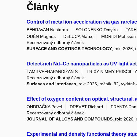
Články
Control of metal ion acceleration via gas raref
BEHRAVAN Nastaran
SOLONENKO Dmytro
FARH
ODÉN Magnus
DELUCA Marco
MORIDI Mohssen
Recenzovaný odborný článek
SURFACE AND COATINGS TECHNOLOGY
, rok: 2026,
Defect-rich Nd–Ce nanoparticles as UV light act
TAMILVEERAPANDIYAN S.
TRIXY NIMMY PRISCILLA
Recenzovaný odborný článek
Surfaces and Interfaces
, rok: 2026, ročník: 92, vydání: 
Effect of oxygen content on optical, structural, 
ONDRAČKA Pavel
DREVET Richard
FRANTA Dani
Recenzovaný odborný článek
JOURNAL OF ALLOYS AND COMPOUNDS
, rok: 2026,
Experimental and density functional theory stud