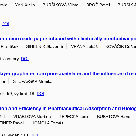
rwig
YAN Xinlin
BURŠÍKOVÁ Vilma
BROŽ Pavel
BURSIK Ji
,
DOI
aphene oxide paper infused with electrically conductive po
František
SIHELNÍK Slavomír
VRÁNA Lukáš
KOVÁČIK Duša
ní: January,
DOI
ayer graphene from pure acetylene and the influence of re
bor
STUPAVSKÁ Monika
ník: 59, vydání: 18,
DOI
n and Efficiency in Pharmaceutical Adsorption and Biologi
šek
VRABLOVA Martina
REPECKA Lucie
KUBATOVA Hana
INER Pavol
HOMOLA Tomáš
 237, vydání: 10,
DOI