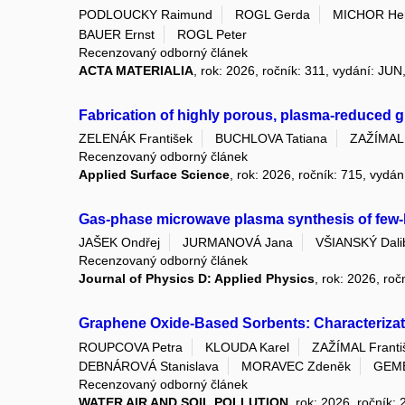
PODLOUCKY Raimund
ROGL Gerda
MICHOR He
BAUER Ernst
ROGL Peter
Recenzovaný odborný článek
ACTA MATERIALIA
, rok: 2026, ročník: 311, vydání: JUN
Fabrication of highly porous, plasma-reduced gr
ZELENÁK František
BUCHLOVA Tatiana
ZAŽÍMAL 
Recenzovaný odborný článek
Applied Surface Science
, rok: 2026, ročník: 715, vydá
Gas-phase microwave plasma synthesis of few-l
JAŠEK Ondřej
JURMANOVÁ Jana
VŠIANSKÝ Dali
Recenzovaný odborný článek
Journal of Physics D: Applied Physics
, rok: 2026, roč
Graphene Oxide-Based Sorbents: Characterizatio
ROUPCOVA Petra
KLOUDA Karel
ZAŽÍMAL Franti
DEBNÁROVÁ Stanislava
MORAVEC Zdeněk
GEME
Recenzovaný odborný článek
WATER AIR AND SOIL POLLUTION
, rok: 2026, ročník: