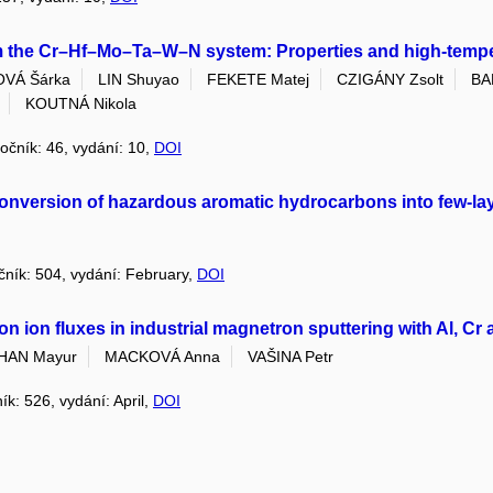
m the Cr–Hf–Mo–Ta–W–N system: Properties and high-temper
VÁ Šárka
LIN Shuyao
FEKETE Matej
CZIGÁNY Zsolt
BA
KOUTNÁ Nikola
ročník: 46, vydání: 10,
DOI
 conversion of hazardous aromatic hydrocarbons into few-l
očník: 504, vydání: February,
DOI
on ion fluxes in industrial magnetron sputtering with Al, Cr 
HAN Mayur
MACKOVÁ Anna
VAŠINA Petr
ník: 526, vydání: April,
DOI