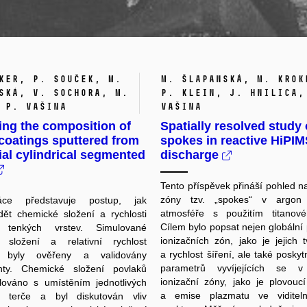
ker, P. Souček, M.
M. Šlapanská, M. Krok
ská, V. Sochora, M.
P. Klein, J. Hnilica,
 P. Vašina
Vašina
ing the composition of
Spatially resolved study 
coatings sputtered from
spokes in reactive HiPI
ial cylindrical segmented
discharge
Tento příspěvek přináší pohled na
zóny tzv. „spokes“ v argon
áce představuje postup, jak
atmosféře s použitím titanové
ět chemické složení a rychlosti
Cílem bylo popsat nejen globální
 tenkých vrstev. Simulované
ionizačních zón, jako je jejich t
 složení a relativní rychlost
a rychlost šíření, ale také posky
e byly ověřeny a validovány
parametrů vyvíjejících se 
nty. Chemické složení povlaků
ionizační zóny, jako je plovoucí
lováno s umístěním jednotlivých
a emise plazmatu ve viditeln
 terče a byl diskutován vliv