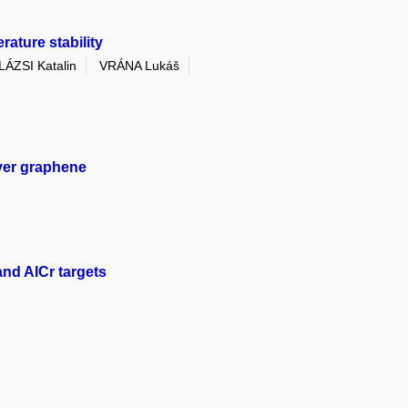
ature stability
LÁZSI Katalin
VRÁNA Lukáš
ayer graphene
and AlCr targets