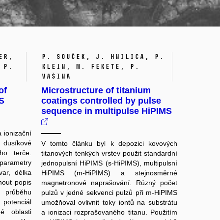
er,
P. Souček, J. Hnilica, P.
 P.
Klein, M. Fekete, P.
Vašina
of
Microstructure of titanium
MS
coatings controlled by pulse
sequence in multipulse HiPIMS
 ionizační
 dusíkové
V tomto článku byl k depozici kovových
ho terče.
titanových tenkých vrstev použit standardní
 parametry
jednopulsní HiPIMS (s-HiPIMS), multipulsní
var, délka
HiPIMS (m-HiPIMS) a stejnosměrné
tnout popis
magnetronové naprašování. Různý počet
v průběhu
pulzů v jedné sekvenci pulzů při m-HiPIMS
 potenciál
umožňoval ovlivnit toky iontů na substrátu
é oblasti
a ionizaci rozprašovaného titanu. Použitím