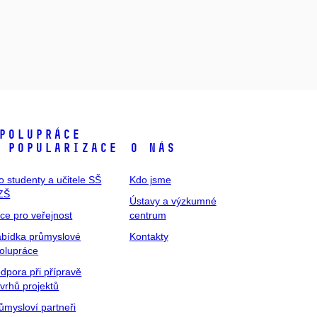
polupráce
 popularizace
O nás
o studenty a učitele SŠ
Kdo jsme
ZŠ
Ústavy a výzkumné
ce pro veřejnost
centrum
bídka průmyslové
Kontakty
olupráce
dpora při přípravě
vrhů projektů
ůmysloví partneři