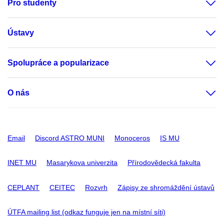
Pro studenty
Ústavy
Spolupráce a popularizace
O nás
Email
Discord ASTRO MUNI
Monoceros
IS MU
INET MU
Masarykova univerzita
Přírodovědecká fakulta
CEPLANT
CEITEC
Rozvrh
Zápisy ze shromáždění ústavů
ÚTFA mailing list (odkaz funguje jen na místní síti)