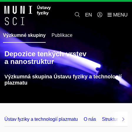
EN
Výzkumné skupiny
Publikace
Depozice tenkých vrstev
a nanostruktur
Výzkumná skupina Ústavu fyziky a technologií
plazmatu
Ústav fyziky a technologií plazmatu
O nás
Struktura a ko