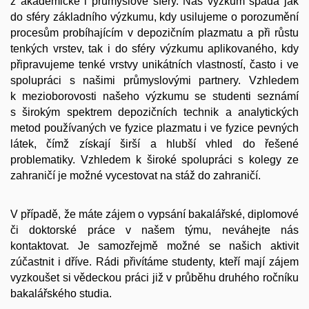
z akademické i průmyslové sféry. Náš výzkum spadá jak
do sféry základního výzkumu, kdy usilujeme o porozumění
procesům probíhajícím v depozičním plazmatu a při růstu
tenkých vrstev, tak i do sféry výzkumu aplikovaného, kdy
připravujeme tenké vrstvy unikátních vlastností, často i ve
spolupráci s našimi průmyslovými partnery. Vzhledem
k mezioborovosti našeho výzkumu se studenti seznámí
s širokým spektrem depozičních technik a analytických
metod používaných ve fyzice plazmatu i ve fyzice pevných
látek, čímž získají širší a hlubší vhled do řešené
problematiky. Vzhledem k široké spolupráci s kolegy ze
zahraničí je možné vycestovat na stáž do zahraničí.
V případě, že máte zájem o vypsání bakalářské, diplomové
či doktorské práce v našem týmu, neváhejte nás
kontaktovat. Je samozřejmě možné se našich aktivit
zúčastnit i dříve. Rádi přivítáme studenty, kteří mají zájem
vyzkoušet si vědeckou práci již v průběhu druhého ročníku
bakalářského studia.