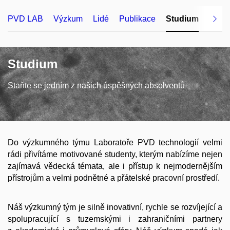
PVD LAB
Výzkum
Lidé
Publikace
Studium
Vyba
Studium
Staňte se jedním z našich úspěšných absolventů
Do výzkumného týmu Laboratoře PVD technologií velmi
rádi přivítáme motivované studenty, kterým nabízíme nejen
zajímavá vědecká témata, ale i přístup k nejmodernějším
přístrojům a velmi podnětné a přátelské pracovní prostředí.
Náš výzkumný tým je silně inovativní, rychle se rozvíjející a
spolupracující s tuzemskými i zahraničními partnery