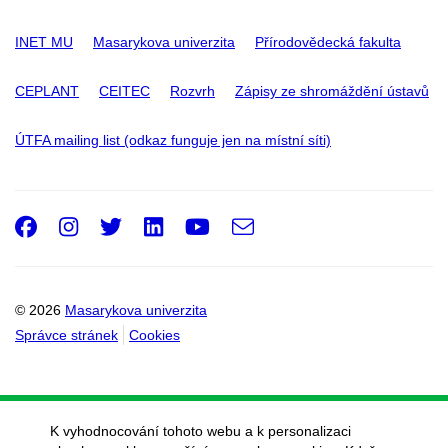
INET MU
Masarykova univerzita
Přírodovědecká fakulta
CEPLANT
CEITEC
Rozvrh
Zápisy ze shromáždění ústavů
ÚTFA mailing list (odkaz funguje jen na místní síti)
Facebook
Instagram
Twitter
LinkedIn
Youtube
e-
Email
mail
© 2026
Masarykova univerzita
Správce stránek
Cookies
K vyhodnocování tohoto webu a k personalizaci