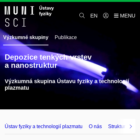
EN
Výzkumné skupiny
Publikace
Depozice tenkých vrstev
a nanostruktur
Výzkumná skupina Ústavu fyziky a technologií
plazmatu
Ústav fyziky a technologií plazmatu
O nás
Struktura a ko