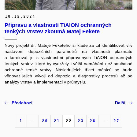
10.
12.
2024
Přípravu a vlastnosti TiAlON ochranných
tenkých vrstev zkoumá Matej Fekete
Nový projekt dr. Mateje Feketeho si klade za cíl identifikovat vliv
nastavení depozičních parametrů na vlastnosti plazmatu
a korelovat je s vlastnostmi připravených TiAlON ochranných
tenkých vrstev, které by vydržely i větší namáhání než současné
ochranné tenké vrstvy. Následujících třicet měsíců se bude
věnovat jejich vývoji od depozic a diagnostiky procesů až po
analýzy vrstev a implementaci v průmyslu.
Předchozí
Další
1
…
20
21
22
23
24
…
27