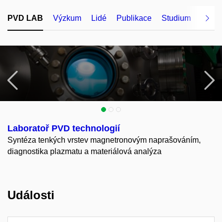
PVD LAB
Výzkum
Lidé
Publikace
Studium
Vybav
Předchozí
N
Laboratoř PVD technologií
Syntéza tenkých vrstev magnetronovým naprašováním,
diagnostika plazmatu a materiálová analýza
Události