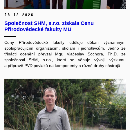
18.
12.
2024
Společnost SHM, s.r.o. získala Cenu
Přírodovědecké fakulty MU
Ceny Přírodovědecké fakulty uděluje děkan významným
spolupracujícím organizacím, školám i jednotlivcům. Jedno ze
třinácti ocenění převzal Mgr. Vjačeslav Sochora, Ph.D. ze
společnosti SHM, s.r.o., která se věnuje vývoji, výzkumu
a přípravě PVD povlaků na komponenty a různé druhy nástrojů.