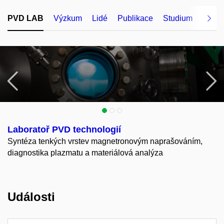
PVD LAB
Výzkum
Lidé
Publikace
Studium
Vybav
Předchozí
N
Laboratoř PVD technologií
Syntéza tenkých vrstev magnetronovým naprašováním,
diagnostika plazmatu a materiálová analýza
Události