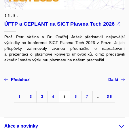
12.
5.
ÚFTP a CEPLANT na SICT Plasma Tech 2026
Prof. Petr Vašina a Dr. Ondřej Jašek představili nejnovější
výsledky na konferenci SICT Plasma Tech 2026 v Praze. Jejich
příspěvky zahrnovaly zvanou přednášku o naprašování
a prezentaci o plazmové konverzi uhlovodíků, čímž představili
aktuální směry výzkumu plazmatu na našem pracovišti.
Předchozí
Další
1
2
3
4
5
6
7
…
26
Akce a novinky