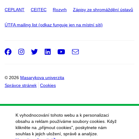
CEPLANT
CEITEC
Rozvrh
Zápisy ze shromáždění ústavů
ÚTFA mailing list (odkaz funguje jen na místní síti)
Facebook
Instagram
Twitter
LinkedIn
Youtube
e-
Email
mail
© 2026
Masarykova univerzita
Správce stránek
Cookies
K vyhodnocování tohoto webu a k personalizaci
obsahu a reklam používáme soubory cookies. Když
klikněte na „přijmout cookies", poskytnete nám
souhlas k jejich uložení, správě a analýze.