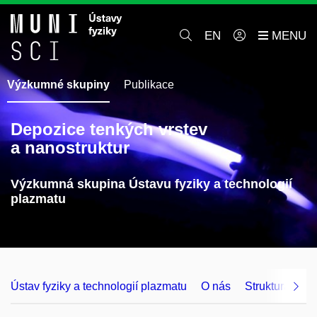
EN
Výzkumné skupiny
Publikace
Depozice tenkých vrstev
a nanostruktur
Výzkumná skupina Ústavu fyziky a technologií
plazmatu
Ústav fyziky a technologií plazmatu
O nás
Struktura a ko