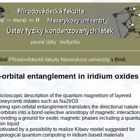
pevné látky
biofyzika
ástí
Přírodovědecké fakulty
Masarykovy univerzity
v Brně.
-orbital entanglement in iridium oxides
icroscopic description of the quantum magnetism of layered
oneycomb iridates such as Na2IrO3
trong spin-orbital entanglement translates the directional nature 
-orbitals into a bond-selective anisotropy of magnetic interaction
roviding a ground for exotic magnetic phases including a quant
pin liquid
otivated by a possibility to realize Kitaev model suggested for
opological quantum computing in iridium based materials