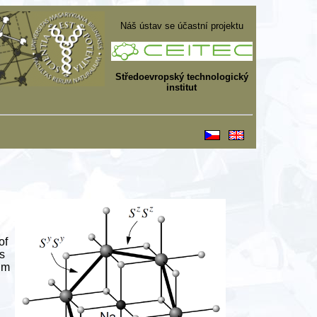
Náš ústav se účastní projektu
Středoevropský technologický
institut
of
s
um