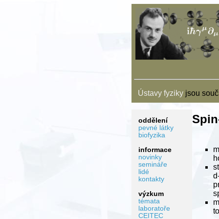
Ústavy fyziky
jsou souč
Spin
oddělení
pevné látky
biofyzika
m
informace
novinky
h
semináře
s
lidé
d
kontakty
p
s
výzkum
témata
m
laboratoře
t
CEITEC