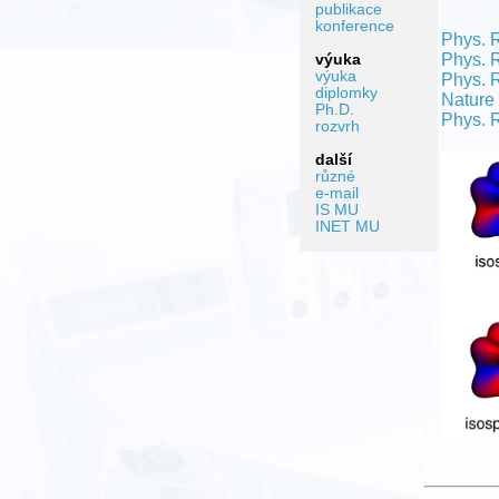
publikace
konference
Phys. R
Phys. R
výuka
výuka
Phys. 
diplomky
Nature 
Ph.D.
Phys. 
rozvrh
další
různé
e-mail
IS MU
INET MU