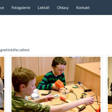
ace
Fotogalerie
Lektoři
Ohlasy
Kontakt
gnetického záření.