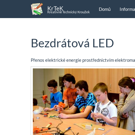
KrTeK
Domů
Inform
Kreativně Technický Kroužek
Bezdrátová LED
Přenos elektrické energie prostřednictvím elektroma