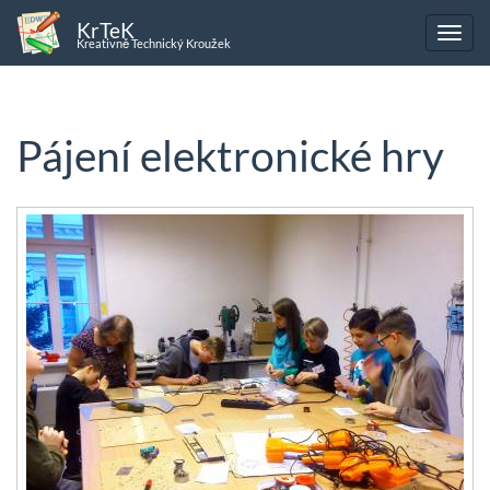
KrTeK
Kreativně Technický Kroužek
Pájení elektronické hry