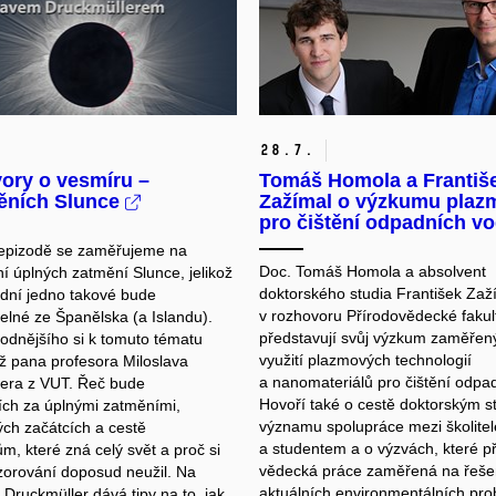
28.
7.
ory o vesmíru –
Tomáš Homola a Františ
ěních Slunce
Zažímal o výzkumu plaz
pro čištění odpadních v
epizodě se zaměřujeme na
Doc. Tomáš Homola a absolvent
í úplných zatmění Slunce, jelikož
doktorského studia František Zaž
 dní jedno takové bude
v rozhovoru Přírodovědecké faku
elné ze Španělska (a Islandu).
představují svůj výzkum zaměřen
odnějšího si k tomuto tématu
využití plazmových technologií
ž pana profesora Miloslava
a nanomateriálů pro čištění odpa
era z VUT.
Řeč bude
Hovoří také o cestě doktorským s
ích za úplnými zatměními,
významu spolupráce mezi školite
ch začátcích a cestě
a studentem a o výzvách, které př
m, které zná celý svět a proč si
vědecká práce zaměřená na řeše
orování doposud neužil. Na
aktuálních environmentálních pro
Druckmüller dává tipy na to, jak