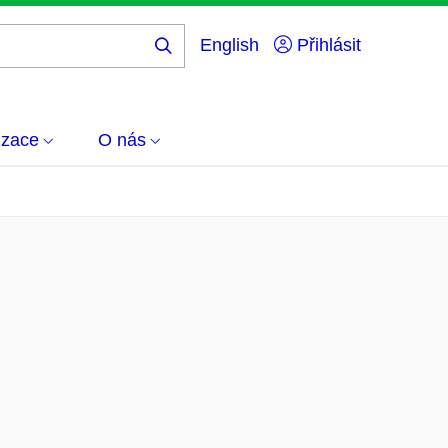
English
Přihlásit
Hledej
...
izace
O nás