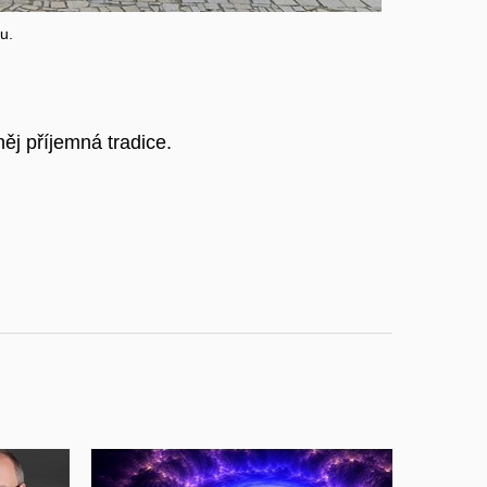
u.
ěj příjemná tradice.