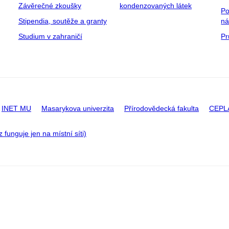
Závěrečné zkoušky
kondenzovaných látek
Po
Stipendia, soutěže a granty
ná
Studium v zahraničí
Pr
INET MU
Masarykova univerzita
Přírodovědecká fakulta
CEPL
 funguje jen na místní síti)