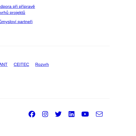
dpora při přípravě
vrhů projektů
ůmysloví partneři
ANT
CEITEC
Rozvrh
Facebook
Instagram
Twitter
LinkedIn
Youtube
e-
Email
mail