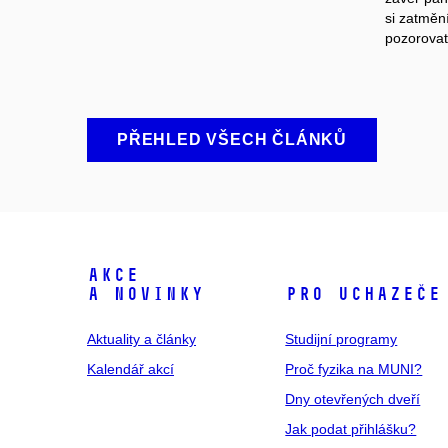
si zatmění
pozorovat
PŘEHLED VŠECH ČLÁNKŮ
Akce
a novinky
Pro uchazeče
Aktuality a články
Studijní programy
Kalendář akcí
Proč fyzika na MUNI?
Dny otevřených dveří
Jak podat přihlášku?