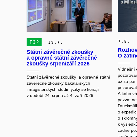
7.
8.
TIP
13.
7.
Rozhov
Státní závěrečné zkoušky
O zatm
a opravné státní závěrečné
zkoušky srpen/září 2026
V dnešní 
pozorován
Státní závěrečné zkoušky a opravné státní
už za pár
závěrečné zkoušky bakalářských
pozorovat
i magisterských studií fyziky se konají
A koho vh
v období 24. srpna až 4. září 2026.
pozvat ne
Druckmüll
o expedic
o skromný
k výsledků
žádné poz
závěr pan 