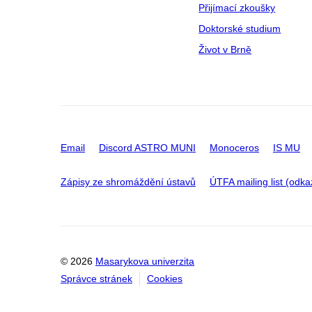
Přijímací zkoušky
Doktorské studium
Život v Brně
Email
Discord ASTRO MUNI
Monoceros
IS MU
Zápisy ze shromáždění ústavů
ÚTFA mailing list (odkaz
© 2026
Masarykova univerzita
Správce stránek
Cookies