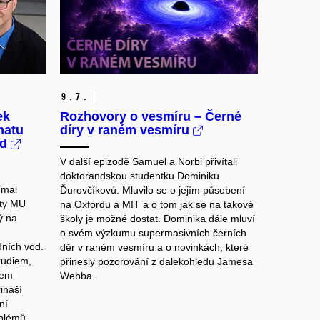
9.
7.
ek
Rozhovory o vesmíru – Černé
matu
díry v raném vesmíru
od
V další epizodě Samuel a Norbi přivítali
doktorandskou studentku Dominiku
ímal
Ďurovčíkovú. Mluvilo se o jejím působení
lty MU
na Oxfordu a MIT a o tom jak se na takové
ý na
školy je možné dostat. Dominika dále mluví
o svém výzkumu supermasivních černích
dních vod.
děr v raném vesmíru a o novinkách, které
tudiem,
přinesly pozorování z dalekohledu Jamesa
lem
Webba.
ináší
ní
blémů.