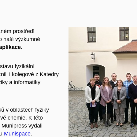
sném prostředí
op naší výzkumné
aplikace
.
tavu fyzikální
ili i kolegové z Katedry
iky a informatiky
ů v oblastech fyziky
ové chemie. K této
í Munipress vydali
lu
Munispace
.