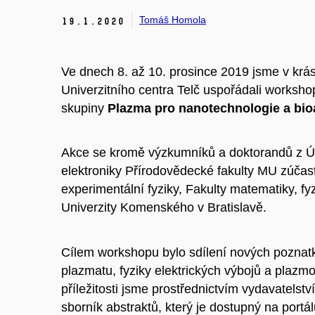
Tomáš Homola
19.
1.
2020
Ve dnech 8. až 10. prosince 2019 jsme v krá
Univerzitního centra Telč uspořádali worksh
skupiny
Plazma pro nanotechnologie a bio
Akce se kromě výzkumníků a doktorandů z Ús
elektroniky Přírodovědecké fakulty MU zúčastn
experimentální fyziky, Fakulty matematiky, fyz
Univerzity Komenského v Bratislavě.
Cílem workshopu bylo sdílení nových poznatk
plazmatu, fyziky elektrických výbojů a plazm
příležitosti jsme prostřednictvím vydavatelstv
sborník abstraktů, který je dostupný na portá