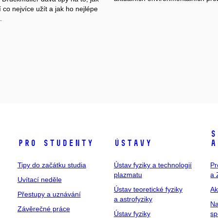
 co nejvíce užít a jak ho nejlépe
.
S
Pro studenty
Ústavy
a
Tipy do začátku studia
Ústav fyziky a technologií
Pr
plazmatu
a 
Uvítací neděle
Ústav teoretické fyziky
Ak
Přestupy a uznávání
a astrofyziky
Na
Závěrečné práce
Ústav fyziky
sp