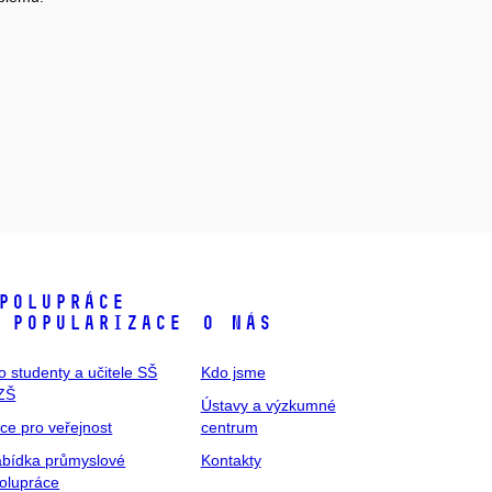
polupráce
 popularizace
O nás
o studenty a učitele SŠ
Kdo jsme
ZŠ
Ústavy a výzkumné
ce pro veřejnost
centrum
bídka průmyslové
Kontakty
olupráce