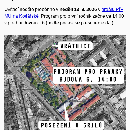
Uvítací neděle proběhne v
neděli 13. 9. 2026
v
areálu PřF
MU na Kotlářské
. Program pro první ročník začne ve 14:00
v před budovou č. 6 (podle počasí se přesuneme dál).