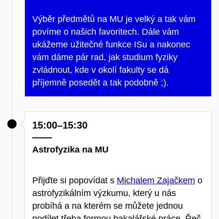
Výběr předmětů na MU je velký a tak vám
povíme o našich favoritech. Dále vám
ukážeme užitečné funkce ISu a nakonec
vám dáme pár rad, jak studium fyziky
zvládnout, kde v okolí fakulty se dá
příjemně posedět a tak podobně ;).
15:00–15:30
Astrofyzika na MU
Přijďte si popovídat s
Michalem Zajačkem
o
astrofyzikálním výzkumu, který u nás
probíhá a na kterém se můžete jednou
podílet třeba formou bakalářské práce. Řeč