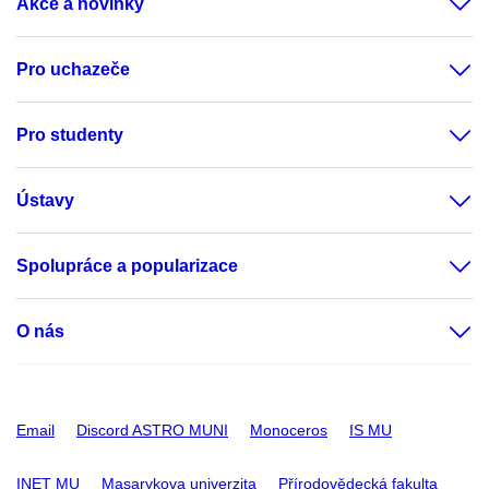
Akce a novinky
Pro uchazeče
Pro studenty
Ústavy
Spolupráce a popularizace
O nás
Email
Discord ASTRO MUNI
Monoceros
IS MU
INET MU
Masarykova univerzita
Přírodovědecká fakulta