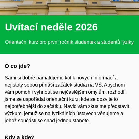
Uvítací neděle 2026
Orientační kurz pro první ročník studentek a studentů fyziky
O co jde?
Sami si dobře pamatujeme kolik nových informací a
nejistoty sebou přináší začátek studia na VŠ. Abychom
vám pomohli vyhnout se nejčastějším omylům, rozhodli
jsme se uspořádat orientační kurz, kde se dozvíte to
nejpotřebnější do začátku. Navíc vám zkusíme představit
výzkum, jemuž se na fyzikálních ústavech věnujeme a
jehož součástí se snad jednou stanete.
Kdy a kde?