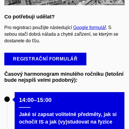
Co potřebuji udělat?
Pro registraci použijte následující
Google formulář
. S
sebou stačí dobrá nálada a chytré zařízení, se kterým se
dostanete do ISu.
REGISTRAČNÍ FORMULÁŘ
Časový harmonogram minulého ročníku (letošní
bude nejspíš velmi podobný):
14:00–15:00
Jaké si zapsat volitelné předměty, jak si
ochočit
IS a jak (vy)studovat na fyzice