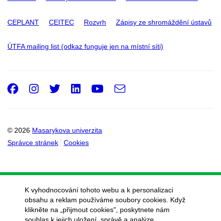
CEPLANT
CEITEC
Rozvrh
Zápisy ze shromáždění ústavů
ÚTFA mailing list (odkaz funguje jen na místní síti)
Facebook
Instagram
Twitter
LinkedIn
Youtube
e-
Email
mail
© 2026
Masarykova univerzita
Správce stránek
Cookies
K vyhodnocování tohoto webu a k personalizaci
obsahu a reklam používáme soubory cookies. Když
klikněte na „přijmout cookies", poskytnete nám
souhlas k jejich uložení, správě a analýze.