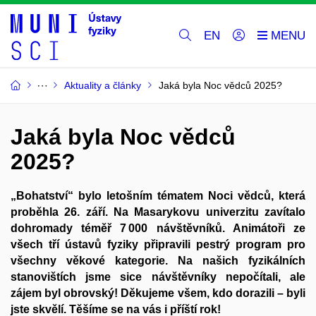
EN
Aktuality a články
Jaká byla Noc vědců 2025?
Jaká byla Noc vědců
2025?
„Bohatství“ bylo letošním tématem Noci vědců, která
proběhla 26. září. Na Masarykovu univerzitu zavítalo
dohromady téměř 7 000 návštěvníků. Animátoři ze
všech tří ústavů fyziky připravili pestrý program pro
všechny věkové kategorie. Na našich fyzikálních
stanovištích jsme sice návštěvníky nepočítali, ale
zájem byl obrovský! Děkujeme všem, kdo dorazili – byli
jste skvělí. Těšíme se na vás i příští rok!