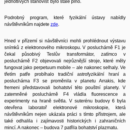
jednotlivých stanovišť bylo stále plno.
Podrobný program, které fyzikální ústavy nabídly
návštěvníkům najdete
zde
.
Hned v přízemí si návštěvníci mohli prohlédnout výstavu
snímků z elektronového mikroskopu. V posluchárně F1 je
čekal působivý Teslův transformátor, zatímco v
posluchárně F2 objevovali nejrůznější stroje, které měly
fungovat jako perpetuum mobile – ale nakonec selhaly. Ve
třetím patře probíhalo tradiční astrofyzikální hraní a
posluchárna F3 se proměnila v planetu Arrakis, kde
fremeni představovali bohatství této pouštní planety. V
zatemněné posluchárně F4 vládla fluorescence a
experimenty na hraně světla. V suterénu budovy 6 byla
otevřena laboratoř elektronové mikroskopie, která
návštěvníkům nejen ukázala práci s tímto přístrojem, ale
také odhalila i zajímavosti historických i zahraničních
mincí. A nakonec – budova 7 patřila bohatství plazmatu.