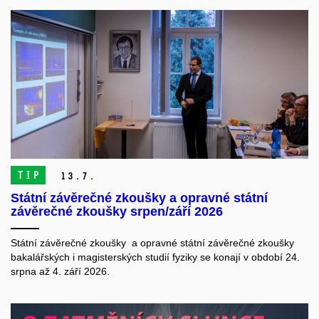
TIP
13.
7.
Státní závěrečné zkoušky a opravné státní
závěrečné zkoušky srpen/září 2026
Státní závěrečné zkoušky a opravné státní závěrečné zkoušky
bakalářských i magisterských studií fyziky se konají v období 24.
srpna až 4. září 2026.