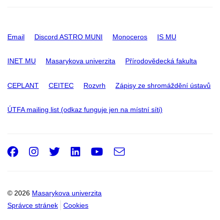
Email
Discord ASTRO MUNI
Monoceros
IS MU
INET MU
Masarykova univerzita
Přírodovědecká fakulta
CEPLANT
CEITEC
Rozvrh
Zápisy ze shromáždění ústavů
ÚTFA mailing list (odkaz funguje jen na místní síti)
Facebook
Instagram
Twitter
LinkedIn
Youtube
e-
Email
mail
© 2026
Masarykova univerzita
Správce stránek
Cookies