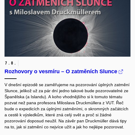
7.
8.
Rozhovory o vesmíru – O zatměních Slunce
V dnešní epizodě se zaměřujeme na pozorování úplných zatmění
Slunce, jelikož už za pár dní jedno takové bude pozorovatelné ze
Španělska (a Islandu). A koho vhodnějšího si k tomuto tématu
pozvat než pana profesora Miloslava Druckmüllera z VUT.
Řeč
bude o expedicích za úplnými zatměními, o skromných začátcích
a cestě k výsledkům, které zná celý svět a proč si žádné
pozorování doposud neužil. Na závěr pan Druckmüller dává tipy
na to, jak si zatmění co nejvíce užít a jak ho nejlépe pozorovat.