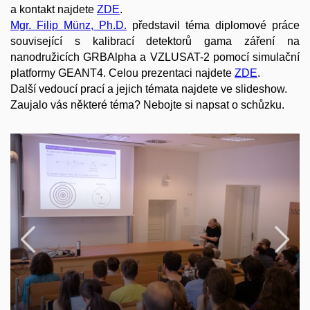
a kontakt najdete
ZDE
.
Mgr. Filip Münz, Ph.D.
představil téma diplomové práce
související s kalibrací detektorů gama záření na
nanodružicích GRBAlpha a VZLUSAT-2 pomocí simulační
platformy GEANT4. Celou prezentaci najdete
ZDE
.
Další vedoucí prací a jejich témata najdete ve slideshow.
Zaujalo vás některé téma? Nebojte si napsat o schůzku.
Předchozí
N