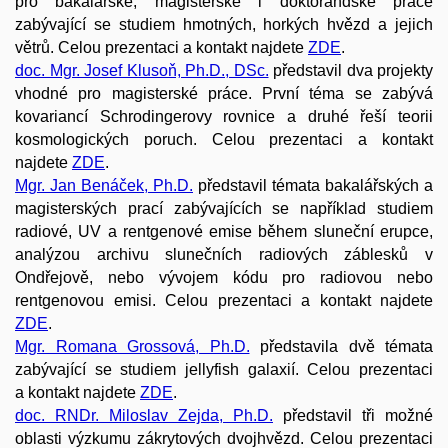
pro bakalářské, magisterské i doktorandské práce
zabývající se studiem hmotných, horkých hvězd a jejich
větrů. Celou prezentaci a kontakt najdete
ZDE
.
doc. Mgr. Josef Klusoň, Ph.D., DSc.
představil dva projekty
vhodné pro magisterské práce. První téma se zabývá
kovariancí Schrodingerovy rovnice a druhé řeší teorii
kosmologických poruch. Celou prezentaci a kontakt
najdete
ZDE
.
Mgr. Jan Benáček, Ph.D.
představil témata bakalářských a
magisterských prací zabývajících se například studiem
radiové, UV a rentgenové emise během sluneční erupce,
analýzou archivu slunečních radiových záblesků v
Ondřejově, nebo vývojem kódu pro radiovou nebo
rentgenovou emisi. Celou prezentaci a kontakt najdete
ZDE
.
Mgr. Romana Grossová, Ph.D.
představila dvě témata
zabývající se
studiem jellyfish galaxií. Celou prezentaci
a kontakt najdete
ZDE
.
doc. RNDr. Miloslav Zejda, Ph.D.
představil tři možné
oblasti výzkumu zákrytových dvojhvězd. Celou prezentaci