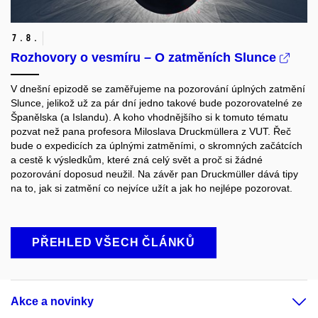
7.
8.
Rozhovory o vesmíru – O zatměních Slunce
V dnešní epizodě se zaměřujeme na pozorování úplných zatmění
Slunce, jelikož už za pár dní jedno takové bude pozorovatelné ze
Španělska (a Islandu). A koho vhodnějšího si k tomuto tématu
pozvat než pana profesora Miloslava Druckmüllera z VUT.
Řeč
bude o expedicích za úplnými zatměními, o skromných začátcích
a cestě k výsledkům, které zná celý svět a proč si žádné
pozorování doposud neužil. Na závěr pan Druckmüller dává tipy
na to, jak si zatmění co nejvíce užít a jak ho nejlépe pozorovat.
PŘEHLED VŠECH ČLÁNKŮ
Akce a novinky