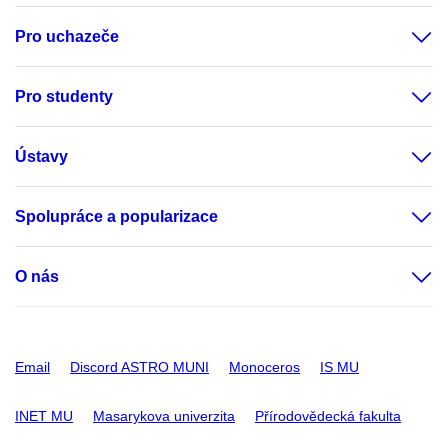
Pro uchazeče
Pro studenty
Ústavy
Spolupráce a popularizace
O nás
Email
Discord ASTRO MUNI
Monoceros
IS MU
INET MU
Masarykova univerzita
Přírodovědecká fakulta