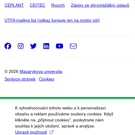
CEPLANT
CEITEC
Rozvrh
Zápisy ze shromáždění ústavů
ÚTFA mailing list (odkaz funguje jen na místní síti)
Facebook
Instagram
Twitter
LinkedIn
Youtube
e-
Email
mail
© 2026
Masarykova univerzita
Správce stránek
Cookies
K vyhodnocování tohoto webu a k personalizaci
obsahu a reklam používáme soubory cookies. Když
klikněte na „přijmout cookies", poskytnete nám
souhlas k jejich uložení, správě a analýze.
Upravit možnosti