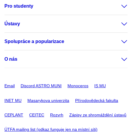
Pro studenty
Ústavy
Spolupráce a popularizace
O nás
Email
Discord ASTRO MUNI
Monoceros
IS MU
INET MU
Masarykova univerzita
Přírodovědecká fakulta
CEPLANT
CEITEC
Rozvrh
Zápisy ze shromáždění ústavů
ÚTFA mailing list (odkaz funguje jen na místní síti)