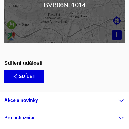
Načítám mapu…
BVB06N01014

i
Sdílení události
SDÍLET
Akce a novinky
Pro uchazeče