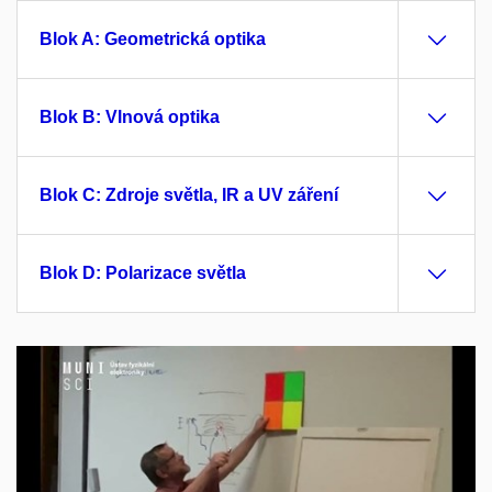
Blok A: Geometrická optika
Blok B: Vlnová optika
Blok C: Zdroje světla, IR a UV záření
Blok D: Polarizace světla