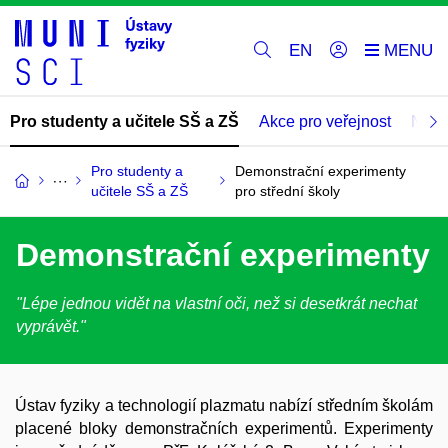
EN
Pro studenty a učitele SŠ a ZŠ
Akce pro veřejnost
Nabí
Pro studenty a
Demonstrační experimenty
učitele SŠ a ZŠ
pro střední školy
Demonstrační experimenty
"Lépe jednou vidět na vlastní oči, než si desetkrát nechat
vyprávět."
Ústav fyziky a technologií plazmatu nabízí středním školám
placené bloky demonstračních experimentů. Experimenty