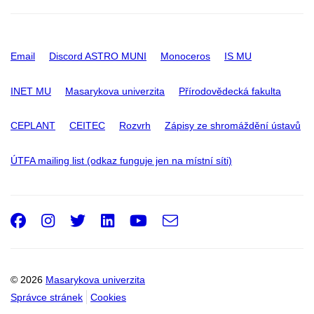
Email
Discord ASTRO MUNI
Monoceros
IS MU
INET MU
Masarykova univerzita
Přírodovědecká fakulta
CEPLANT
CEITEC
Rozvrh
Zápisy ze shromáždění ústavů
ÚTFA mailing list (odkaz funguje jen na místní síti)
Facebook
Instagram
Twitter
LinkedIn
Youtube
e-
Email
mail
© 2026
Masarykova univerzita
Správce stránek
Cookies