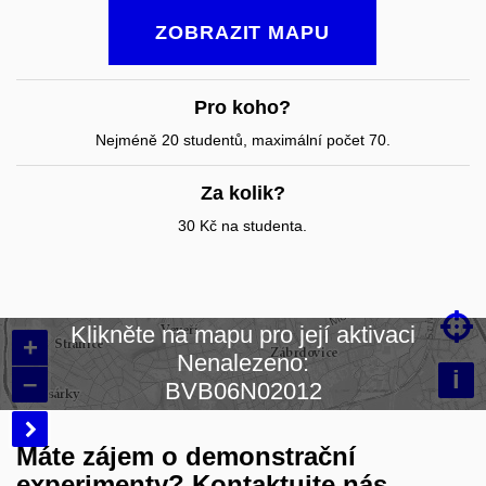
ZOBRAZIT MAPU
Pro koho?
Nejméně 20 studentů, maximální počet 70.
Za kolik?
30 Kč na studenta.

Klikněte na mapu pro její aktivaci
+
Nenalezeno:
Načítám mapu…
i
–
BVB06N02012

Máte zájem o demonstrační
experimenty? Kontaktujte nás.