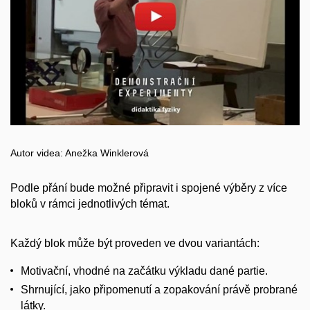
Povolit cookies a přehrát
Otevřít na youtube.com
Autor videa: Anežka Winklerová
Podle přání bude možné připravit i spojené výběry z více
bloků v rámci jednotlivých témat.
Každý blok může být proveden ve dvou variantách:
Motivační, vhodné na začátku výkladu dané partie.
Shrnující, jako připomenutí a zopakování právě probrané
látky.