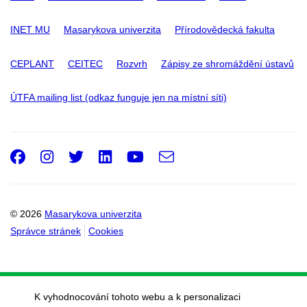
INET MU
Masarykova univerzita
Přírodovědecká fakulta
CEPLANT
CEITEC
Rozvrh
Zápisy ze shromáždění ústavů
ÚTFA mailing list (odkaz funguje jen na místní síti)
Facebook
Instagram
Twitter
LinkedIn
Youtube
e-
Email
mail
© 2026
Masarykova univerzita
Správce stránek
Cookies
K vyhodnocování tohoto webu a k personalizaci