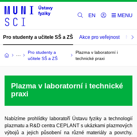
EN
Pro studenty a učitele SŠ a ZŠ
Akce pro veřejnost
Nabí
Pro studenty a
Plazma v laboratorní i
učitele SŠ a ZŠ
technické praxi
Plazma v laboratorní i technické
praxi
Nabízíme prohlídky laboratoří Ústavu fyziky a technologií
plazmatu a R&D centra CEPLANT s ukázkami plazmových
výbojů a jejich působení na různé materiály a povrchy.