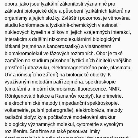
oboru, jako jsou fyzikální zákonitosti významné pro
základní biologické děje a působení fyzikálních faktorů na
organismy a jejich složky. Zvláštní pozornost je věnována
studiu konformace a fyzikálně­‐chemických vlastností
nukleových kyselin a bílkovin, jejich vzájemných interakcí,
interakcím s dalšími nízkomolekulárními biologickými
látkami (zejména s kancerostatiky) a vlastnostem
biomakromolekul ve fázových rozhraních. Obor je také
zaměřen na studium působení fyzikálních činitelů vnějšího
prostředí (ultrazvuku, elektromagnetického pole, plasmatu,
UV a ionisujícího záření) na biologické objekty. K
využívaným metodám patří zejména: spektroskopie
(cirkulární a lineární dichroismus, fluorescence, NMR,
Röntgenová difrakce a Ramanův rozptyl), kalorimetrie,
elektrochemické metody (impedanční spektroskopie,
voltametrie, pulsní polarografie), elektroforéza, metody
radiační biofyziky a počítačové modelování struktur
biologicky významných molekul, cytometrie s vysokým
rozlišením. Snažíme se také posouvat limity