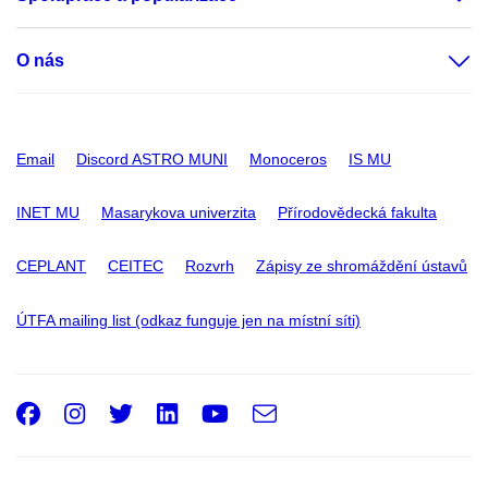
O nás
Email
Discord ASTRO MUNI
Monoceros
IS MU
INET MU
Masarykova univerzita
Přírodovědecká fakulta
CEPLANT
CEITEC
Rozvrh
Zápisy ze shromáždění ústavů
ÚTFA mailing list (odkaz funguje jen na místní síti)
Facebook
Instagram
Twitter
LinkedIn
Youtube
e-
Email
mail