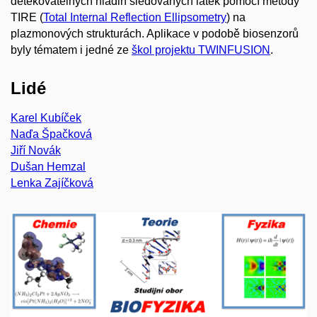
detekovatelných hladin sledovaných látek pomocí metody
TIRE (
Total Internal Reflection Ellipsometry
) na
plazmonových strukturách. Aplikace v podobě biosenzorů
byly tématem i jedné ze
škol projektu TWINFUSION
.
Lidé
Karel Kubíček
Naďa Špačková
Jiří Novák
Dušan Hemzal
Lenka Zajíčková