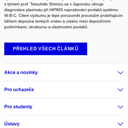
s týmem prof. Tetsuhide Shimizu se v Japonsku věnuje
diagnostice plazmatu při HiPIMS naprašování povlaků systému
W-B-C. Cílem výzkumu je lépe porozumět procesům probíhajícím
během depozice tenkých vrstev a vztahu mezi depozičními
podmínkami, strukturou a vlastnostmi povlaků.
PŘEHLED VŠECH ČLÁNKŮ
Akce a novinky
Pro uchazeče
Pro studenty
Ústavy