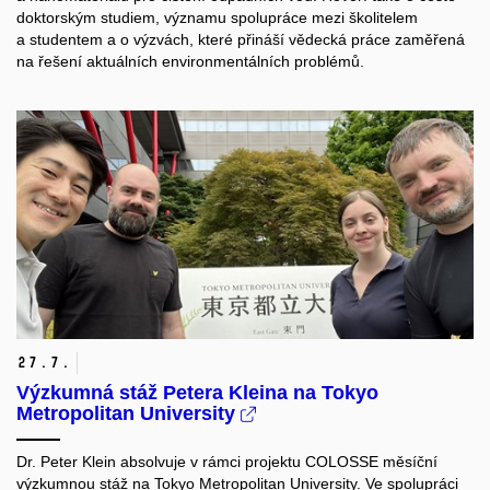
doktorským studiem, významu spolupráce mezi školitelem
a studentem a o výzvách, které přináší vědecká práce zaměřená
na řešení aktuálních environmentálních problémů.
27.
7.
Výzkumná stáž Petera Kleina na Tokyo
Metropolitan University
Dr. Peter Klein absolvuje v rámci projektu COLOSSE měsíční
výzkumnou stáž na Tokyo Metropolitan University. Ve spolupráci