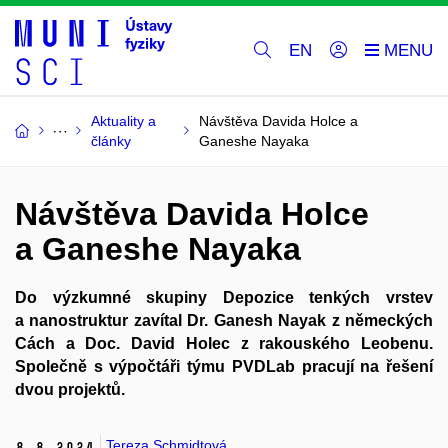
EN
Aktuality a
Návštěva Davida Holce a
články
Ganeshe Nayaka
Návštěva Davida Holce
a Ganeshe Nayaka
Do výzkumné skupiny Depozice tenkých vrstev
a nanostruktur zavítal Dr. Ganesh Nayak z německých
Cách a Doc. David Holec z rakouského Leobenu.
Společně s výpočtáři týmu PVDLab pracují na řešení
dvou projektů.
Tereza Schmidtová
8.
8.
2024