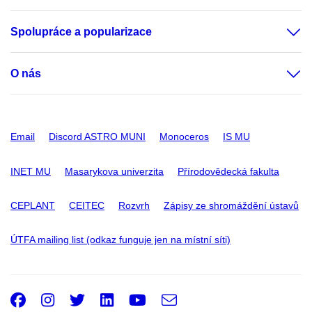
Spolupráce a popularizace
O nás
Email
Discord ASTRO MUNI
Monoceros
IS MU
INET MU
Masarykova univerzita
Přírodovědecká fakulta
CEPLANT
CEITEC
Rozvrh
Zápisy ze shromáždění ústavů
ÚTFA mailing list (odkaz funguje jen na místní síti)
Facebook
Instagram
Twitter
LinkedIn
Youtube
e-