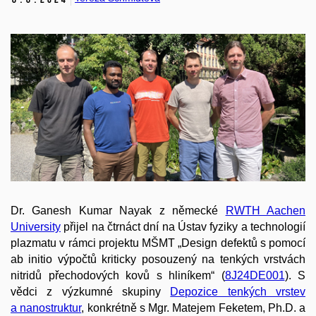
Dr. Ganesh Kumar Nayak z německé
RWTH Aachen
University
přijel na čtrnáct dní na Ústav fyziky a technologií
plazmatu v rámci projektu MŠMT „Design defektů s pomocí
ab initio výpočtů kriticky posouzený na tenkých vrstvách
nitridů přechodových kovů s hliníkem“ (
8J24DE001
). S
vědci z výzkumné skupiny
Depozice tenkých vrstev
a nanostruktur
, konkrétně s Mgr. Matejem Feketem, Ph.D. a