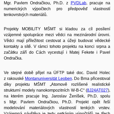
Mgr. Pavlem Ondračkou, Ph.D. z
PVDLab
, pracuje na
numerických výpočtech pro předpověď vlastností
tenkovrstvých materiálů.
Projekty MOBILITY MŠMT si kladou za cíl posílení
vzájemné spolupráce mezi vědci na mezinárodní úrovni.
Vědci mají příležitost cestovat a úžeji budovat vědecké
kontakty a sítě. V rámci tohoto projektu na konci srpna a
začátku září do Cách vycestují i Matej Fekete i Pavel
Ondračka.
Ve stejné době přijel na ÚFTP také doc. David Holec
z rakouské
Montanuniversität Leoben
. Do Brna přicestoval
díky projektu MŠMT „Atomově rozlišené realistické
strukturní modely nanokompozitních W-B-C“ (
8J24AT027
),
na kterém pracuje Ing. Jaroslav Ženíšek, Ph.D. spolu
s Mgr. Pavlem Ondračkou, Ph.D. Projekt opět řeší
modelování materiálových vlastností tenkých vrstev.
Vzájemná návštěva je tedy setkáním výpočtářů ze třech