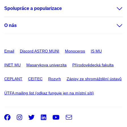
Spolupráce a popularizace
O nás
Email
Discord ASTRO MUNI
Monoceros
IS MU
INET MU
Masarykova univerzita
Přírodovědecká fakulta
CEPLANT
CEITEC
Rozvrh
Zápisy ze shromáždění ústavů
ÚTFA mailing list (odkaz funguje jen na místní síti)
Facebook
Instagram
Twitter
LinkedIn
Youtube
e-
Email
mail