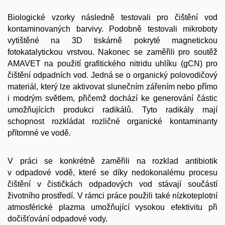
Biologické vzorky následně testovali pro čištění vod
kontaminovaných barvivy. Podobně testovali mikroboty
vytištěné na 3D tiskárně pokryté magnetickou
fotokatalytickou vrstvou. Nakonec se zaměřili pro soutěž
AMAVET na použití grafitického nitridu uhlíku (gCN) pro
čištění odpadních vod. Jedná se o organický polovodičový
materiál, který lze aktivovat slunečním zářením nebo přímo
i modrým světlem, přičemž dochází ke generování částic
umožňujících produkci radikálů. Tyto radikály mají
schopnost rozkládat rozličné organické kontaminanty
přítomné ve vodě.
V práci se konkrétně zaměřili na rozklad antibiotik
v odpadové vodě, které se díky nedokonalému procesu
čištění v čističkách odpadových vod stávají součástí
životního prostředí. V rámci práce použili také nízkoteplotní
atmosférické plazma umožňující vysokou efektivitu při
dočišťování odpadové vody.