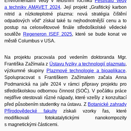
Enviromentální vědy v letošním ročníku
Festivalu vedy
a techniky AMAVET 2024
. Její projekt „Grafitický karbon
nitrid a nízkoteplotné plazma: nová stratégia čištění
odpadových vôd“ získal také tu nejhodnotnější cenu a to
postup na celosvětovové finále středoškolské vědecké
soutěže
Regeneron ISEF 2025
, které se bude konat ve
městě Columbus v USA.
Na projektu pracovala pod vedením doktoranda Mgr.
Františka Zažímala z
Ústavu fyziky a technologií plazmatu
,
výzkumné skupiny
Plazmové technologie a bioaplikace
.
Spolupracovat s Františkem Zažímalem začala Anna
Podmanická na jaře 2024 v rámci přípravy projektu pro
středoškolskou odbornou činnost (SOČ). V počátku práce
nejdříve otestovali různé nápady, které vzešly z konzultací
před působením studentky na ústavu. Z
Botanické zahrady
Přírodovědecké fakulty
získali vzorky řas, které
modifikovali fotokatalytickými nanokompozity
s magnetickými částicemi.