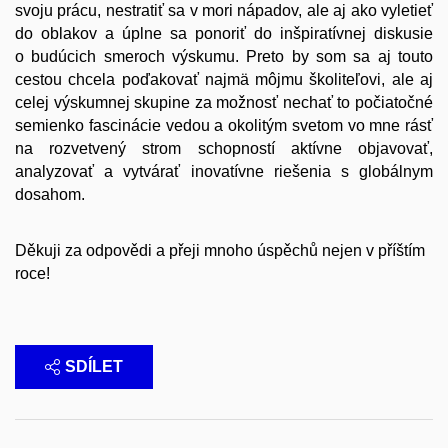
svoju prácu, nestratiť sa v mori nápadov, ale aj ako vyletieť
do oblakov a úplne sa ponoriť do inšpiratívnej diskusie
o budúcich smeroch výskumu. Preto by som sa aj touto
cestou chcela poďakovať najmä môjmu školiteľovi, ale aj
celej výskumnej skupine za možnosť nechať to počiatočné
semienko fascinácie vedou a okolitým svetom vo mne rásť
na rozvetvený strom schopností aktívne objavovať,
analyzovať a vytvárať inovatívne riešenia s globálnym
dosahom.
Děkuji za odpovědi a přeji mnoho úspěchů nejen v příštím
roce!
SDÍLET