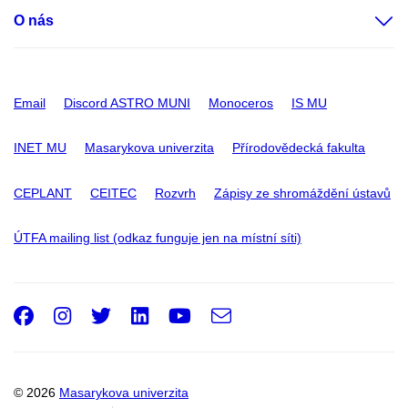
O nás
Email
Discord ASTRO MUNI
Monoceros
IS MU
INET MU
Masarykova univerzita
Přírodovědecká fakulta
CEPLANT
CEITEC
Rozvrh
Zápisy ze shromáždění ústavů
ÚTFA mailing list (odkaz funguje jen na místní síti)
Facebook
Instagram
Twitter
LinkedIn
Youtube
e-
Email
mail
© 2026
Masarykova univerzita