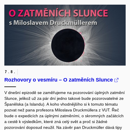
7.
8.
Rozhovory o vesmíru – O zatměních Slunce
V dnešní epizodě se zaměřujeme na pozorování úplných zatmění
Slunce, jelikož už za pár dní jedno takové bude pozorovatelné ze
Španělska (a Islandu). A koho vhodnějšího si k tomuto tématu
pozvat než pana profesora Miloslava Druckmüllera z VUT.
Řeč
bude o expedicích za úplnými zatměními, o skromných začátcích
a cestě k výsledkům, které zná celý svět a proč si žádné
pozorování doposud neužil. Na závěr pan Druckmüller dává tipy