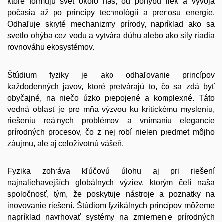
ktoré formujú svet okolo nás, od pohybu riek a vývoja
počasia až po princípy technológií a prenosu energie.
Odhaľuje skryté mechanizmy prírody, napríklad ako sa
svetlo ohýba cez vodu a vytvára dúhu alebo ako sily riadia
rovnováhu ekosystémov.
Štúdium fyziky je ako odhaľovanie princípov
každodenných javov, ktoré pretvárajú to, čo sa zdá byť
obyčajné, na niečo úzko prepojené a komplexné. Táto
vedná oblasť je pre mňa výzvou ku kritickému mysleniu,
riešeniu reálnych problémov a vnímaniu elegancie
prírodných procesov, čo z nej robí nielen predmet môjho
záujmu, ale aj celoživotnú vášeň.
Fyzika zohráva kľúčovú úlohu aj pri riešení
najnaliehavejších globálnych výziev, ktorým čelí naša
spoločnosť, tým, že poskytuje nástroje a poznatky na
inovovanie riešení. Štúdiom fyzikálnych princípov môžeme
napríklad navrhovať systémy na zmiernenie prírodných