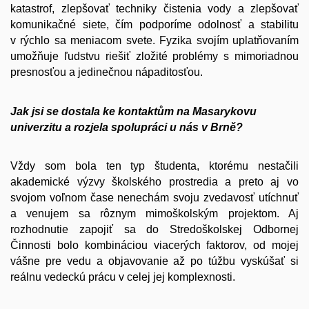
katastrof, zlepšovať techniky čistenia vody a zlepšovať
komunikačné siete, čím podporíme odolnosť a stabilitu
v rýchlo sa meniacom svete. Fyzika svojím uplatňovaním
umožňuje ľudstvu riešiť zložité problémy s mimoriadnou
presnosťou a jedinečnou nápaditosťou.
Jak jsi se dostala ke kontaktům na Masarykovu
univerzitu a rozjela spolupráci u nás v Brně?
Vždy som bola ten typ študenta, ktorému nestačili
akademické výzvy školského prostredia a preto aj vo
svojom voľnom čase nenechám svoju zvedavosť utíchnuť
a venujem sa rôznym mimoškolským projektom. Aj
rozhodnutie zapojiť sa do Stredoškolskej Odbornej
Činnosti bolo kombináciou viacerých faktorov, od mojej
vášne pre vedu a objavovanie až po túžbu vyskúšať si
reálnu vedeckú prácu v celej jej komplexnosti.