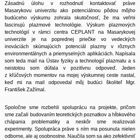
Zásadnú úlohu v rozhodnutí kontaktovať práve
Masarykovu univerzitu ako potenciálnou pôdou môjho
budúceho výskumu zohrala skutočnosť, že ma veľmi
fascinujú plazmové technológie. Výskum plazmových
technológií v rámci centra CEPLANT na Masarykovej
univerzite je na poprednej priečke vo vedeckých
inováciách skúmajúcich potenciál plazmy v rôznych
environmentálnych a priemyselných aplikáciách. Napísala
som teda mail na Ústav fyziky a technologií plazmatu a s
neistotou som dúfala v pozitívnu odpoveď. Jeden
z kľúčových momentov na mojej výskumnej ceste nastal,
keď mi na mail odpovedal môj budúci školiteľ Mgr.
František Zažímal.
Spoločne sme rozbehli spoluprácu na projekte, pričom
sme začali budovaním teoretických poznatkov a hĺbkového
chápania problematiky a neskôr sme realizovali
experimenty. Spolupráca práve s ním ma posunula nielen
odborne, ale aj osobnostne. Naučila som sa ako zefektívniť