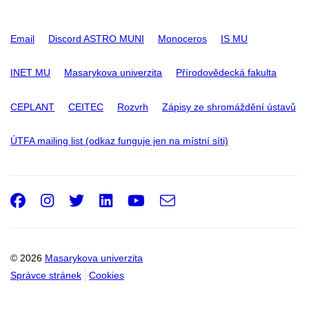
Email
Discord ASTRO MUNI
Monoceros
IS MU
INET MU
Masarykova univerzita
Přírodovědecká fakulta
CEPLANT
CEITEC
Rozvrh
Zápisy ze shromáždění ústavů
ÚTFA mailing list (odkaz funguje jen na místní síti)
Facebook
Instagram
Twitter
LinkedIn
Youtube
e-
Email
mail
© 2026
Masarykova univerzita
Správce stránek
Cookies