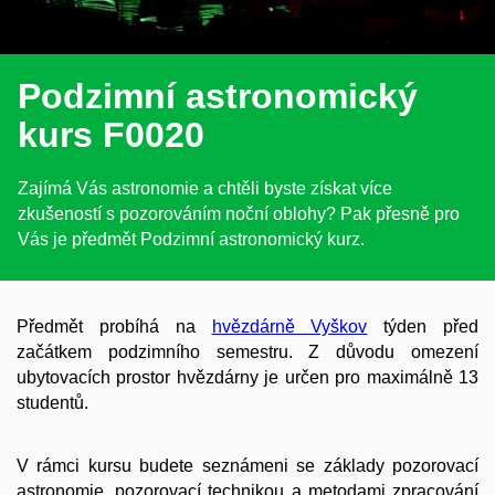
Podzimní astronomický
kurs
F0020
Zajímá Vás astronomie a chtěli byste získat více
zkušeností s pozorováním noční oblohy? Pak přesně pro
Vás je předmět Podzimní astronomický kurz.
Předmět probíhá na
hvězdárně Vyškov
týden před
začátkem podzimního semestru. Z důvodu omezení
ubytovacích prostor hvězdárny je určen pro maximálně 13
studentů.
V rámci kursu budete seznámeni se základy pozorovací
astronomie, pozorovací technikou a metodami zpracování