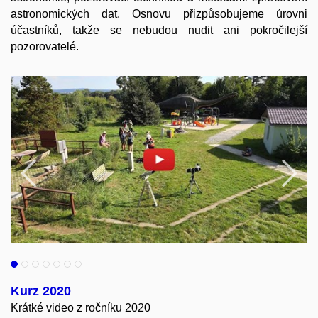
astronomických dat. Osnovu přizpůsobujeme úrovni
účastníků, takže se nebudou nudit ani pokročilejší
pozorovatelé.
Povolit cookies a přehrát
Předchozí
N
Otevřít na youtube.com
Kurz 2020
Krátké video z ročníku 2020