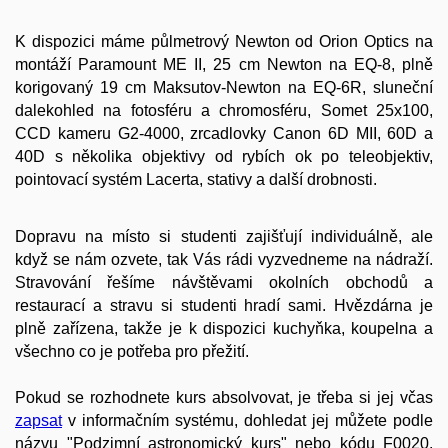
K dispozici máme půlmetrový Newton od Orion Optics na
montáží Paramount ME II, 25 cm Newton na EQ-8​, plně
korigovaný 19 cm Maksutov-Newton na EQ-6R, sluneční
dalekohled na fotosféru a chromosféru, Somet 25x100,
CCD kameru G2-4000, zrcadlovky Canon 6D MII, 60D a
40D s několika objektivy od rybích ok po teleobjektiv,
pointovací systém Lacerta, stativy a další drobnosti.
Dopravu na místo si studenti zajišťují individuálně, ale
když se nám ozvete, tak Vás rádi vyzvedneme na nádraží.
Stravování řešíme návštěvami okolních obchodů a
restaurací a stravu si studenti hradí sami. Hvězdárna je
plně zařízena, takže je k dispozici kuchyňka, koupelna a
všechno co je potřeba pro přežití.
Pokud se rozhodnete kurs absolvovat, je třeba si jej včas
zapsat
v informačním systému, dohledat jej můžete podle
názvu "Podzimní astronomický kurs" nebo kódu F0020.