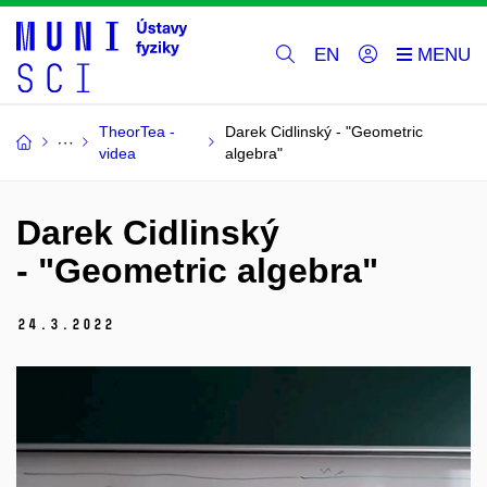
EN
TheorTea -
Darek Cidlinský - "Geometric
videa
algebra"
Darek Cidlinský
- "Geometric algebra"
24.
3.
2022