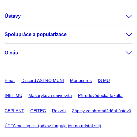
Ústavy
Spolupráce a popularizace
O nás
Email
Discord ASTRO MUNI
Monoceros
IS MU
INET MU
Masarykova univerzita
Přírodovědecká fakulta
CEPLANT
CEITEC
Rozvrh
Zápisy ze shromáždění ústavů
ÚTFA mailing list (odkaz funguje jen na místní síti)