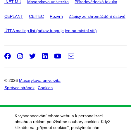
INET MU
Masarykova univerzita
Přírodovědecká fakulta
CEPLANT
CEITEC
Rozvrh
Zápisy ze shromáždění ústavů
ÚTFA mailing list (odkaz funguje jen na místní síti)
Facebook
Instagram
Twitter
LinkedIn
Youtube
e-
Email
mail
© 2026
Masarykova univerzita
Správce stránek
Cookies
K vyhodnocování tohoto webu a k personalizaci
obsahu a reklam používáme soubory cookies. Když
klikněte na „přijmout cookies", poskytnete nám