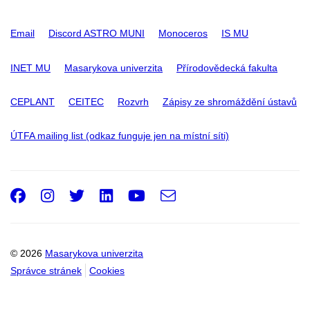
Email
Discord ASTRO MUNI
Monoceros
IS MU
INET MU
Masarykova univerzita
Přírodovědecká fakulta
CEPLANT
CEITEC
Rozvrh
Zápisy ze shromáždění ústavů
ÚTFA mailing list (odkaz funguje jen na místní síti)
Facebook
Instagram
Twitter
LinkedIn
Youtube
e-
Email
mail
© 2026
Masarykova univerzita
Správce stránek
Cookies