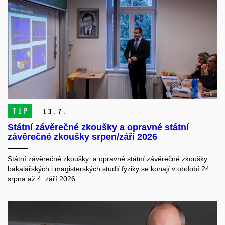
TIP
13.
7.
Státní závěrečné zkoušky a opravné státní
závěrečné zkoušky srpen/září 2026
Státní závěrečné zkoušky a opravné státní závěrečné zkoušky
bakalářských i magisterských studií fyziky se konají v období 24.
srpna až 4. září 2026.