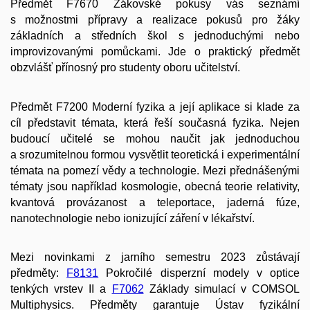
Předmět F7670 Žákovské pokusy vás seznámí
s možnostmi přípravy a realizace pokusů pro žáky
základních a středních škol s jednoduchými nebo
improvizovanými pomůckami. Jde o praktický předmět
obzvlášť přínosný pro studenty oboru učitelství.
Předmět F7200 Moderní fyzika a její aplikace si klade za
cíl představit témata, která řeší současná fyzika. Nejen
budoucí učitelé se mohou naučit jak jednoduchou
a srozumitelnou formou vysvětlit teoretická i experimentální
témata na pomezí vědy a technologie. Mezi přednášenými
tématy jsou například kosmologie, obecná teorie relativity,
kvantová provázanost a teleportace, jaderná fúze,
nanotechnologie nebo ionizující záření v lékařství.
Mezi novinkami z jarního semestru 2023 zůstávají
předměty:
F8131
Pokročilé disperzní modely v optice
tenkých vrstev II a
F7062
Základy simulací v COMSOL
Multiphysics. Předměty garantuje Ústav fyzikální