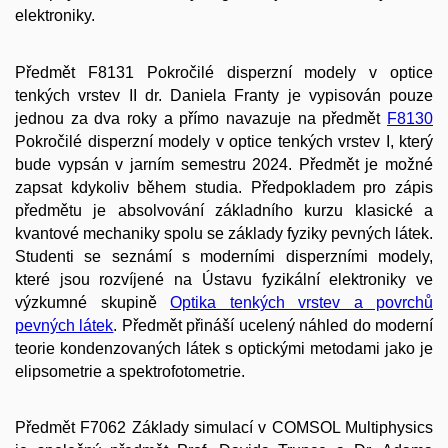
elektroniky.
Předmět F8131 Pokročilé disperzní modely v optice
tenkých vrstev II dr. Daniela Franty je vypisován pouze
jednou za dva roky a přímo navazuje na předmět
F8130
Pokročilé disperzní modely v optice tenkých vrstev I, který
bude vypsán v jarním semestru 2024. Předmět je možné
zapsat kdykoliv během studia. Předpokladem pro zápis
předmětu je absolvování základního kurzu klasické a
kvantové mechaniky spolu se základy fyziky pevných látek.
Studenti se seznámí s moderními disperzními modely,
které jsou rozvíjené na Ústavu fyzikální elektroniky ve
výzkumné skupině
Optika tenkých vrstev a povrchů
pevných látek
. Předmět přináší ucelený náhled do moderní
teorie kondenzovaných látek s optickými metodami jako je
elipsometrie a spektrofotometrie.
Předmět F7062 Základy simulací v COMSOL Multiphysics