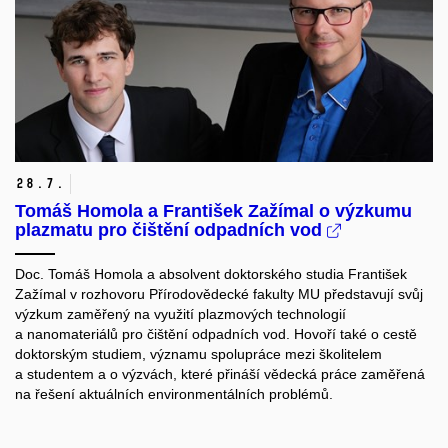
28.
7.
Tomáš Homola a František Zažímal o výzkumu
plazmatu pro čištění odpadních vod
Doc. Tomáš Homola a absolvent doktorského studia František
Zažímal v rozhovoru Přírodovědecké fakulty MU představují svůj
výzkum zaměřený na využití plazmových technologií
a nanomateriálů pro čištění odpadních vod. Hovoří také o cestě
doktorským studiem, významu spolupráce mezi školitelem
a studentem a o výzvách, které přináší vědecká práce zaměřená
na řešení aktuálních environmentálních problémů.