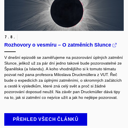
7.
8.
Rozhovory o vesmíru – O zatměních Slunce
V dnešní epizodě se zaměřujeme na pozorování úplných zatmění
Slunce, jelikož už za pár dní jedno takové bude pozorovatelné ze
Španělska (a Islandu). A koho vhodnějšího si k tomuto tématu
pozvat než pana profesora Miloslava Druckmüllera z VUT.
Řeč
bude o expedicích za úplnými zatměními, o skromných začátcích
a cestě k výsledkům, které zná celý svět a proč si žádné
pozorování doposud neužil. Na závěr pan Druckmüller dává tipy
na to, jak si zatmění co nejvíce užít a jak ho nejlépe pozorovat.
PŘEHLED VŠECH ČLÁNKŮ