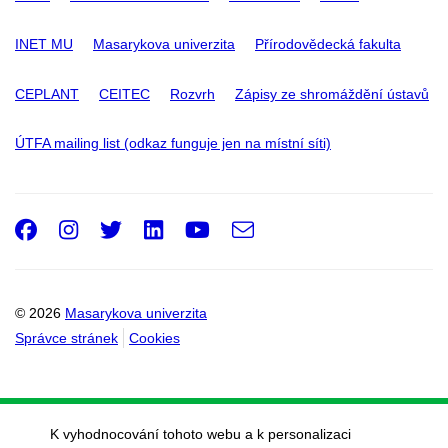
INET MU
Masarykova univerzita
Přírodovědecká fakulta
CEPLANT
CEITEC
Rozvrh
Zápisy ze shromáždění ústavů
ÚTFA mailing list (odkaz funguje jen na místní síti)
Facebook
Instagram
Twitter
LinkedIn
Youtube
e-
Email
mail
© 2026
Masarykova univerzita
Správce stránek
Cookies
K vyhodnocování tohoto webu a k personalizaci