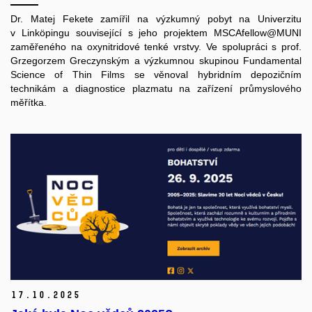
Dr. Matej Fekete zamířil na výzkumný pobyt na Univerzitu
v Linköpingu související s jeho projektem MSCAfellow@MUNI
zaměřeného na oxynitridové tenké vrstvy. Ve spolupráci s prof.
Grzegorzem Greczynským a výzkumnou skupinou Fundamental
Science of Thin Films se věnoval hybridním depozičním
technikám a diagnostice plazmatu na zařízení průmyslového
měřítka.
17.
10.
2025