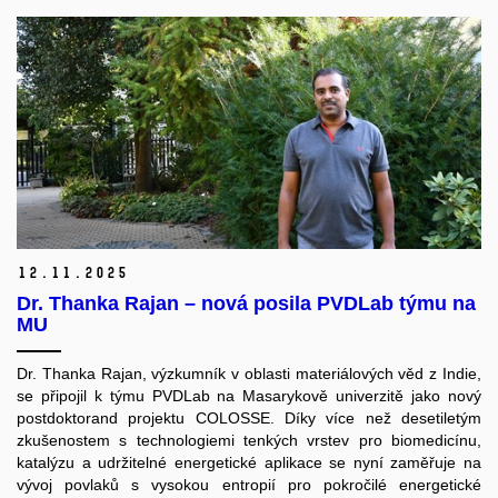
12.
11.
2025
Dr. Thanka Rajan – nová posila PVDLab týmu na
MU
Dr. Thanka Rajan, výzkumník v oblasti materiálových věd z Indie,
se připojil k týmu PVDLab na Masarykově univerzitě jako nový
postdoktorand projektu COLOSSE. Díky více než desetiletým
zkušenostem s technologiemi tenkých vrstev pro biomedicínu,
katalýzu a udržitelné energetické aplikace se nyní zaměřuje na
vývoj povlaků s vysokou entropií pro pokročilé energetické