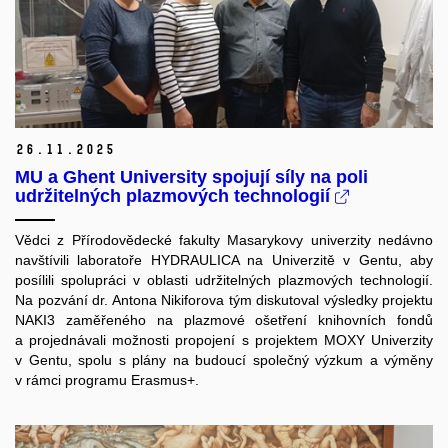
26.
11.
2025
MU a Ghent University spojují síly na poli
udržitelných plazmových technologií
Vědci z Přírodovědecké fakulty Masarykovy univerzity nedávno
navštívili laboratoře HYDRAULICA na Univerzitě v Gentu, aby
posílili spolupráci v oblasti udržitelných plazmových technologií.
Na pozvání dr. Antona Nikiforova tým diskutoval výsledky projektu
NAKI3 zaměřeného na plazmové ošetření knihovních fondů
a projednávali možnosti propojení s projektem MOXY Univerzity
v Gentu, spolu s plány na budoucí společný výzkum a výměny
v rámci programu Erasmus+.