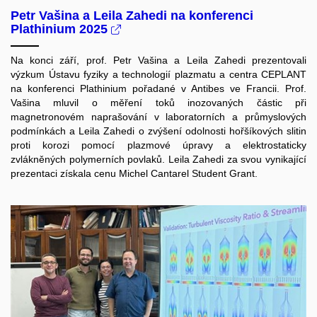
Petr Vašina a Leila Zahedi na konferenci
Plathinium 2025
Na konci září, prof. Petr Vašina a Leila Zahedi prezentovali
výzkum Ústavu fyziky a technologií plazmatu a centra CEPLANT
na konferenci Plathinium pořadané v Antibes ve Francii. Prof.
Vašina mluvil o měření toků inozovaných částic při
magnetronovém naprašování v laboratorních a průmyslových
podmínkách a Leila Zahedi o zvýšení odolnosti hořšíkových slitin
proti korozi pomocí plazmové úpravy a elektrostaticky
zvlákněných polymerních povlaků. Leila Zahedi za svou vynikající
prezentaci získala cenu Michel Cantarel Student Grant.