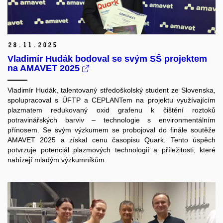
28.
11.
2025
Vladimír Hudák bodoval se svým SŠ projektem
na AMAVET 2025
Vladimír Hudák, talentovaný středoškolský student ze Slovenska,
spolupracoval s ÚFTP a CEPLANTem na projektu využívajícím
plazmatem redukovaný oxid grafenu k čištění roztoků
potravinářských barviv – technologie s environmentálním
přínosem. Se svým výzkumem se probojoval do finále soutěže
AMAVET 2025 a získal cenu časopisu Quark. Tento úspěch
potvrzuje potenciál plazmových technologií a příležitosti, které
nabízejí mladým výzkumníkům.