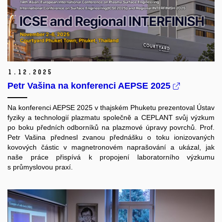
1.
12.
2025
Petr Vašina na konferenci AEPSE 2025
Na konferenci AEPSE 2025 v thajském Phuketu prezentoval Ústav
fyziky a technologií plazmatu společně a CEPLANT svůj výzkum
po boku předních odborníků na plazmové úpravy povrchů. Prof.
Petr Vašina přednesl zvanou přednášku o toku ionizovaných
kovových částic v magnetronovém naprašování a ukázal, jak
naše práce přispívá k propojení laboratorního výzkumu
s průmyslovou praxí.