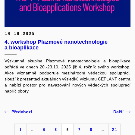
14.
10.
2025
4. workshop Plazmové nanotechnologie
a bioaplikace
Výzkumná skupina Plazmové nanotechnologie a bioaplikace
pořádá ve dnech 20.-23.10. 2025 již 4. ročník svého workshop.
Akce významně podporuje mezinárodní vědeckou spolupráci,
slouží k prezentaci aktuálních výsledků výzkumu CEPLANT centra
a nabízí prostor pro navazování nových vědeckých spoluprací
napříč obory.
Předchozí
Další
1
…
4
5
6
7
8
…
21