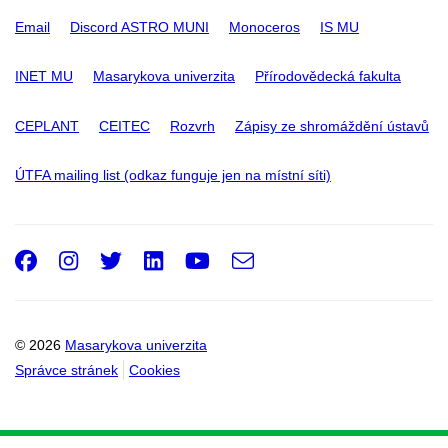
Email
Discord ASTRO MUNI
Monoceros
IS MU
INET MU
Masarykova univerzita
Přírodovědecká fakulta
CEPLANT
CEITEC
Rozvrh
Zápisy ze shromáždění ústavů
ÚTFA mailing list (odkaz funguje jen na místní síti)
Facebook
Instagram
Twitter
LinkedIn
Youtube
e-
Email
mail
© 2026
Masarykova univerzita
Správce stránek
Cookies