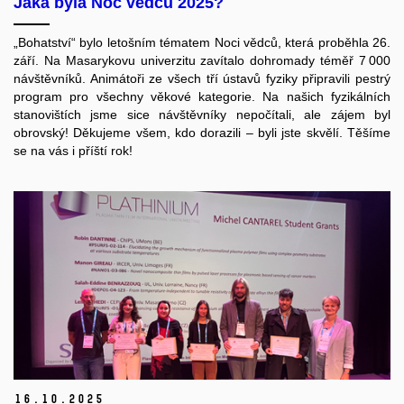
Jaká byla Noc vědců 2025?
„Bohatství“ bylo letošním tématem Noci vědců, která proběhla 26.
září. Na Masarykovu univerzitu zavítalo dohromady téměř 7 000
návštěvníků. Animátoři ze všech tří ústavů fyziky připravili pestrý
program pro všechny věkové kategorie. Na našich fyzikálních
stanovištích jsme sice návštěvníky nepočítali, ale zájem byl
obrovský! Děkujeme všem, kdo dorazili – byli jste skvělí. Těšíme
se na vás i příští rok!
16.
10.
2025