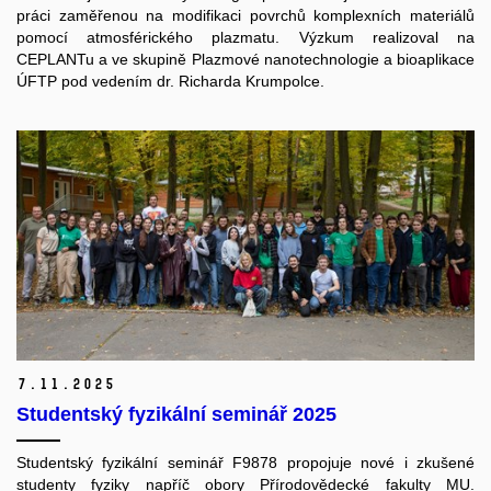
práci zaměřenou na modifikaci povrchů komplexních materiálů
pomocí atmosférického plazmatu. Výzkum realizoval na
CEPLANTu a ve skupině Plazmové nanotechnologie a bioaplikace
ÚFTP pod vedením dr. Richarda Krumpolce.
7.
11.
2025
Studentský fyzikální seminář 2025
Studentský fyzikální seminář F9878 propojuje nové i zkušené
studenty fyziky napříč obory Přírodovědecké fakulty MU.