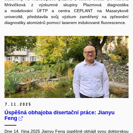
Mrkvičková z výzkumné skupiny Plazmová diagnostika
a modelování ÚFTP a centra CEPLANT na Masarykově
univerzitě, představila svůj výzkum zaměřený na zpřesnění
diagnostiky atomizérů pomocí laserem indukované fluorescence.
7.
11.
2025
Úspěšná obhajoba disertační práce: Jianyu
Feng
Dne 14. října 2025 Jianyu Feng úspěšně obhájil svou doktorskou