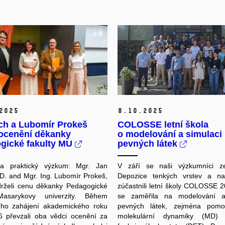
2025
8.
10.
2025
ch a Lubomír Prokeš
COLOSSE letní škola
 ocenění děkanky
o modelování a simulaci
gické fakulty MU
pevných látek
a praktický výzkum
: Mgr. Jan
V září se naši výzkumníci z
D. and Mgr. Ing.
Lubomír Prokeš,
Depozice tenkých vrstev a nan
rželi cenu děkanky Pedagogické
zúčastnili letní školy COLOSSE 2
Masarykovy uni
verzity
. Během
se zaměřila na modelování a
ního zahájení akademického roku
pevných látek, zejména pom
6 převzali oba vědci ocenění za
molekulární dynamiky (MD) 