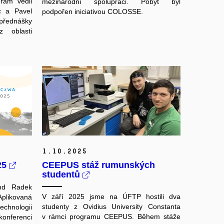
gram vedli
mezinárodní spolupráci. Pobyt byl
c a Pavel
podpořen iniciativou COLOSSE.
přednášky
 oblasti
1.
10.
2025
25
CEEPUS stáž rumunských
studentů
and Radek
V září 2025 jsme na ÚFTP hostili dva
plikovaná
studenty z Ovidius University Constanta
chnologii
v rámci programu CEEPUS. Během stáže
onferenci