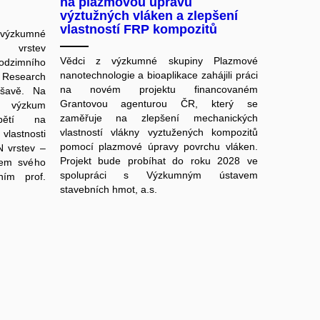
na plazmovou úpravu
výztužných vláken a zlepšení
vlastností FRP kompozitů
 výzkumné
h vrstev
Vědci z výzkumné skupiny Plazmové
odzimního
nanotechnologie a bioaplikace zahájili práci
 Research
na novém projektu financovaném
ršavě. Na
Grantovou agenturou ČR, který se
j výzkum
zaměřuje na zlepšení mechanických
pětí na
vlastností vlákny vyztužených kompozitů
lastnosti
pomocí plazmové úpravy povrchu vláken.
N vrstev –
Projekt bude probíhat do roku 2028 ve
hem svého
spolupráci s Výzkumným ústavem
ním prof.
stavebních hmot, a.s.