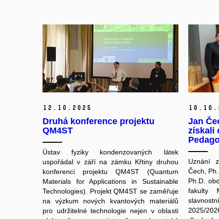
12.
10.
2025
10.
10.
Druhá konference projektu
Jan Če
QM4ST
získali
Pedago
Ústav fyziky kondenzovaných látek
Uznání z
uspořádal v září na zámku Křtiny druhou
Čech, Ph.
konferenci projektu QM4ST (Quantum
Ph.D.
obd
Materials for Applications in Sustainable
fakulty 
Technologies). Projekt QM4ST se zaměřuje
slavnost
na výzkum nových kvantových materiálů
2025/202
pro udržitelné technologie nejen v oblasti