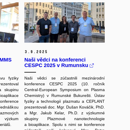
3.
9.
2025
 MMS
Naši vědci na konferenci
CESPC 2025 v Rumunsku
vu fyziky
Naši vědci se zúčastnili mezinárodní
ezentoval
konference CESPC 2025 (10. ročník
 skupinu
Central-European Symposium on Plasma
oaplikace
Chemistry) v Rumunské Bukurešti. Ústav
onference
fyziky a technologií plazmatu a CEPLANT
přednáškou
prezentovali doc. Mgr. Dušan Kováčik, PhD.
lazmových
a Mgr. Jakub Kelar, Ph.D. z výzkumné
l výzkum
skupiny Plazmové nanotechnologie
riálů.
a bioaplikace. Spolu s nimi se konference