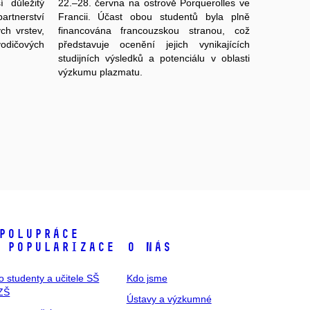
í důležitý
22.–28. června na ostrově Porquerolles ve
artnerství
Francii. Účast obou studentů byla plně
ch vrstev,
financována francouzskou stranou, což
odičových
představuje ocenění jejich vynikajících
studijních výsledků a potenciálu v oblasti
výzkumu plazmatu.
polupráce
 popularizace
O nás
o studenty a učitele SŠ
Kdo jsme
ZŠ
Ústavy a výzkumné