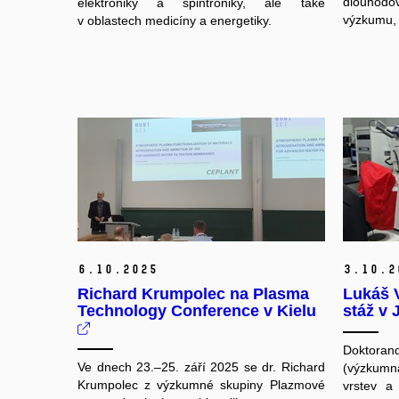
dlouhodov
elektroniky a spintroniky, ale také
výzkumu, 
v oblastech medicíny a energetiky.
6.
10.
2025
3.
10.
2
Richard Krumpolec na Plasma
Lukáš V
Technology Conference v Kielu
stáž v
Doktora
Ve dnech 23.–25. září 2025 se dr. Richard
(výzkum
Krumpolec z výzkumné skupiny Plazmové
vrstev a 