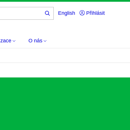
English
Přihlásit
Hledej
...
izace
O nás