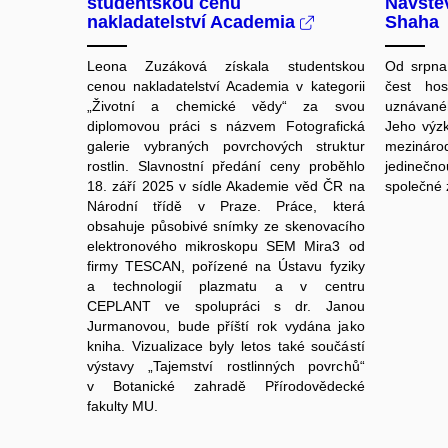
studentskou cenu
Návštěv
nakladatelství Academia
Shaha
Leona Zuzáková získala studentskou
Od srpna
cenou nakladatelství Academia v kategorii
čest hos
„Životní a chemické vědy“ za svou
uznávané
diplomovou práci s názvem Fotografická
Jeho výz
galerie vybraných povrchových struktur
mezinár
rostlin. Slavnostní předání ceny proběhlo
jedinečn
18. září 2025 v sídle Akademie věd ČR na
společné 
Národní třídě v Praze. Práce, která
obsahuje působivé snímky ze skenovacího
elektronového mikroskopu SEM Mira3 od
firmy TESCAN, pořízené na Ústavu fyziky
a technologií plazmatu a v centru
CEPLANT ve spolupráci s dr. Janou
Jurmanovou, bude příští rok vydána jako
kniha. Vizualizace byly letos také součástí
výstavy „Tajemství rostlinných povrchů“
v Botanické zahradě Přírodovědecké
fakulty MU.