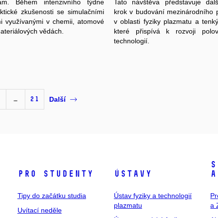
ivám. Během intenzivního týdne
Tato návštěva představuje dalš
aktické zkušenosti se simulačními
krok v budování mezinárodního p
i využívanými v chemii, atomové
v oblasti fyziky plazmatu a tenký
materiálových vědách.
které přispívá k rozvoji polov
technologií.
…
21
Další
S
Pro studenty
Ústavy
a
Tipy do začátku studia
Ústav fyziky a technologií
Pr
plazmatu
a 
Uvítací neděle