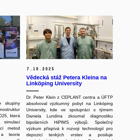
7.
10.
2025
Vědecká stáž Petera Kleina na
Linköping University
Dr. Peter Klein z CEPLANT centra a ÚFTP
e skupiny
absolvoval výzkumný pobyt na Linköping
ostruktur
University, kde ve spolupráci s týmem
025, která
Daniela Lundina zkoumal diagnostiku
 simulaci
bipolárních HiPIMS výbojů. Společný
ocí metod
výzkum přispívá k rozvoji technologií pro
a teorie
depozici tenkých vrstev a posiluje