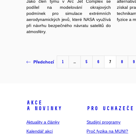
Jako člen týmu v Arc Jet Complex se
alternat
podílel na modelování okrajových
získal pr
podmínek pro simulace extrémních
technikam
aerodynamických jevů, které NASA využívá
fyzice a 
při návrhu bezpečného návratu satelitů do
atmosféry.
1
…
5
6
7
8
9
Předchozí
Akce
a novinky
Pro uchazeče
Aktuality a články
Studijní programy
Kalendář akcí
Proč fyzika na MUNI?