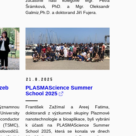
zúčastnili naši kolegové Mgr. Petra
Šrámková, PhD. a Mgr. Oleksandr
Galmiz,Ph.D. a doktorand Jiří Fujera.
21.
8.
2025
azeb
PLASMAScience Summer
School 2025
 významnou
František Zažímal a Areej Fatima,
University
doktorandi z výzkumné skupiny Plazmové
nductor
nanotechnologie a bioaplikace, byli vybráni
(TSMC),
k účasti na PLASMAScience Summer
olovodičů.
School 2025, která se konala ve dnech