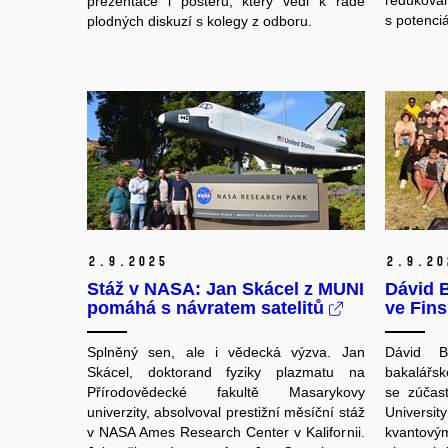
redukovan
prezentace i posteru, který vedl k řadě
s potenciá
plodných diskuzí s kolegy z odboru.
2.
9.
2025
2.
9.
20
Stáž v NASA: Jan Skácel z MUNI
Dávid B
pomáhá s návratem satelitů
ve Fin
Splněný sen, ale i vědecká výzva. Jan
Dávid Br
Skácel, doktorand fyziky plazmatu na
bakalářs
Přírodovědecké fakultě Masarykovy
se zúčas
univerzity, absolvoval prestižní měsíční stáž
Universit
v NASA Ames Research Center v Kalifornii.
kvantový