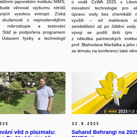
estižním japonském institutu NIMS,
o vodě CzWA 2025 v Litomyš
ude věnovat výzkumu nitridů
inovativní technologie pro ek
ovaných vysokou entropií. Získá
úpravu vody bez chemikálií 
é zkušenosti s nejmodernějšími
využití – od inaktivace si
i mikroskopie a testování
zemědělství až po čištění vody
ů. Stáž je podpořena programem
vývoji se podílí širší tým 
stavem fyziky a technologií
z několika partnerských institu
prof. Blahoslava Maršálka a jeho 
se tématu na konferenci také věno
025
22.
9.
2025
ování věd o plazmatu:
Sahand Behrangi na 202