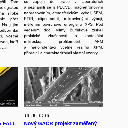
se zapojili do práce v laboratořích
li. Tato
a seznámili se s PECVD, magnetronovým
ologickou
naprašováním, atmosférickými výboji, SEM,
má široké
FTIR, elipsometrií, mikrovlnnými výboji,
nic přes
měřením povrchové energie a XPS. Pod
. Na jejím
vedením doc. Vilmy Buršíkové získali
odborníků
praktické zkušenosti s konfokální
cí, včetně
mikroskopií, profilometrií, AFM
syna, kteří
a nanoindentací včetně režimu XPM,
vali.
připravili a charakterizovali vlastní vzorky.
18.
9.
2025
5 FALL
Nový GAČR projekt zaměřený