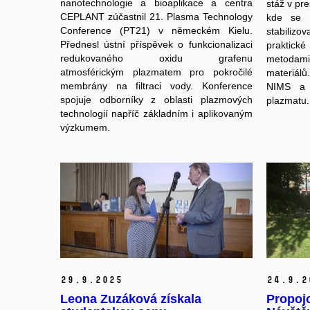
nanotechnologie a bioaplikace a centra
stáž v pr
CEPLANT zúčastnil 21. Plasma Technology
kde se b
Conference (PT21) v německém Kielu.
stabiliz
Přednesl ústní příspěvek o funkcionalizaci
praktick
redukovaného oxidu grafenu
metodam
atmosférickým plazmatem pro pokročilé
materiál
membrány na filtraci vody. Konference
NIMS a Ú
spojuje odborníky z oblasti plazmových
plazmatu.
technologií napříč základním i aplikovaným
výzkumem.
29.
9.
2025
24.
9.
2
Leona Zuzáková získala
Propoj