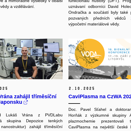
é a mimořádné výsledky v obalsi
funkcionálu hustoty (DFT). Pro
vědy a vzdělávání.
uznávaní odborníci David Hole
Ondračka a součástí byly také 
pozvaných předních vědců z
výpočetní materiálové vědy.
025
2.
10.
2025
rána zahájil tříměsíční
CaviPlasma na CzWA 20
 Japonsku
Doc. Pavel Sťahel a doktor
nd Lukáš Vrána z PVDLabu
Horňák z výzkumné skupiny A
ná skupina Depozice tenkých
plazmochemie prezentovali te
nanostruktur) zahájil tříměsíční
CaviPlasma na největší české k