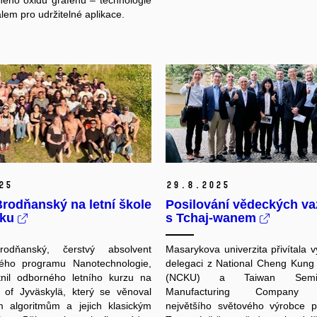
ého oxidu grafenu – technologie
lem pro udržitelné aplikace.
25
29.
8.
2025
rodňanský na letní škole
Posilování vědeckých v
sku
s Tchaj-wanem
odňanský, čerstvý absolvent
Masarykova univerzita přivítala
kého programu Nanotechnologie,
delegaci z National Cheng Kung 
tnil odborného letního kurzu na
(NCKU) a Taiwan Semico
y of Jyväskylä, který se věnoval
Manufacturing Company 
m algoritmům a jejich klasickým
největšího světového výrobce p