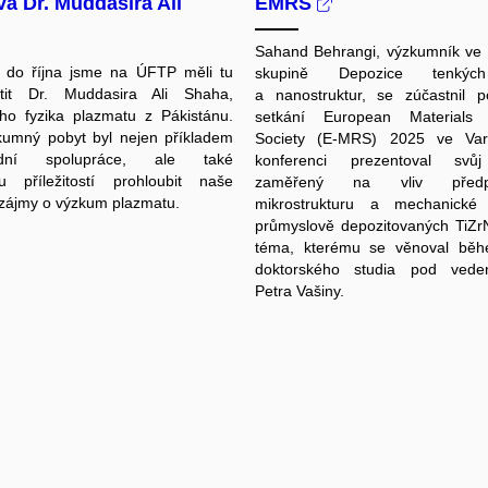
a Dr. Muddasira Ali
EMRS
Sahand Behrangi, výzkumník ve
 do října jsme na ÚFTP měli tu
skupině Depozice tenkýc
tit Dr. Muddasira Ali Shaha,
a nanostruktur, se zúčastnil p
ho fyzika plazmatu z Pákistánu.
setkání European Materials
kumný pobyt byl nejen příkladem
Society (E-MRS) 2025 ve Va
odní spolupráce, ale také
konferenci prezentoval svů
ou příležitostí prohloubit naše
zaměřený na vliv před
zájmy o výzkum plazmatu.
mikrostrukturu a mechanické v
průmyslově depozitovaných TiZr
téma, kterému se věnoval bě
doktorského studia pod vede
Petra Vašiny.